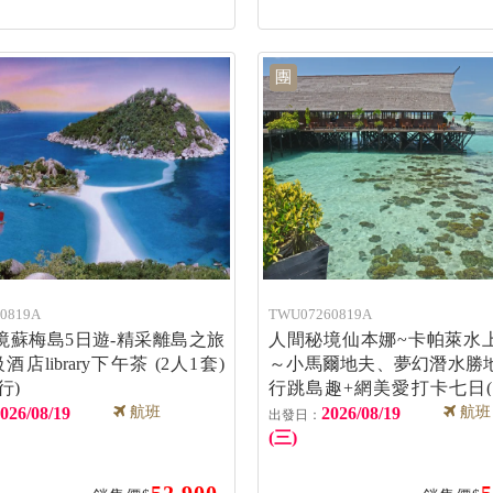
團
0819A
TWU07260819A
境蘇梅島5日遊-精采離島之旅
人間秘境仙本娜~卡帕萊水
酒店library下午茶 (2人1套)
～小馬爾地夫、夢幻潛水勝
行)
行跳島趣+網美愛打卡七日(
(亞航)(兩人成行)
026/08/19
航班
2026/08/19
航班
(三)