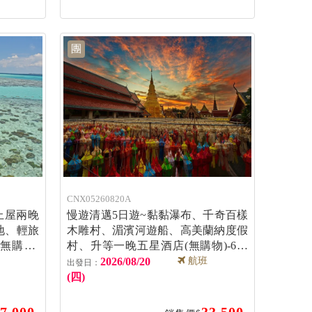
團
CNX05260820A
上屋兩晚
慢遊清邁5日遊~黏黏瀑布、千奇百樣
地、輕旅
木雕村、湄濱河遊船、高美蘭納度假
無購物)
村、升等一晚五星酒店(無購物)-6人
成行
2026/08/20
航班
(四)