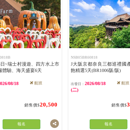
0818B
NSB05BR60818
6日~瑞士村漫遊、四方水上市
J大阪京都奈良三都巡禮國
服體驗、海天盛宴6天
飽精選5天(BR1006阪/阪)
026/08/18
航班
2026/08/18
航班
(二)
20,500
3
銷售價$
銷售價$
報名
報名