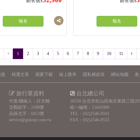
52,900
5
銷售價$
銷售價$
報名
報名
1
2
3
4
5
6
7
8
9
10
11
優惠
精選文章
檔案下載
線上匯率
隱私權政策
網站地圖
會
旅行業資料
台北總公司
代表/聯絡人：許文輔
10550 台北市松山區南京東路三段28
交觀綜字：2188號
統一編號：11645909
品保北字：0453號
TEL：
(02)2546-0101
service@gtstour.com.tw
FAX：(02)2546-8555