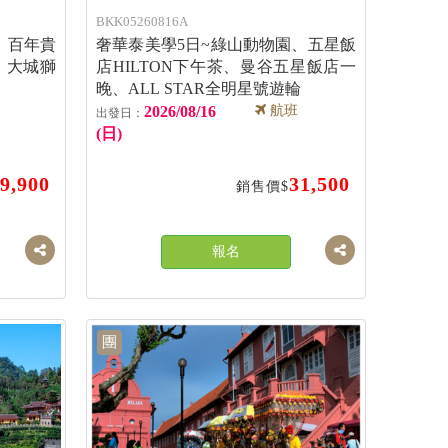
BKK05260816A
、百年貴
奢華泰美學5日~綠山動物園、五星飯
、大城獅
店HILTON下午茶、曼谷五星飯店一
晚、ALL STAR全明星號遊輪
2026/08/16
航班
(日)
9,900
31,500
銷售價$
報名
團