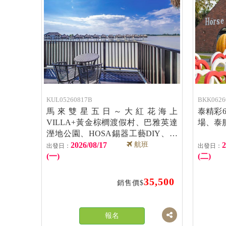
KUL05260817B
BKK0626
馬來雙星五日～大紅花海上
泰精彩
VILLA+黃金棕櫚渡假村、巴雅英達
場、泰
溼地公園、HOSA錫器工藝DIY、竹
林山水園五日【長榮】
2026/08/17
航班
2
(一)
(二)
35,500
銷售價$
報名