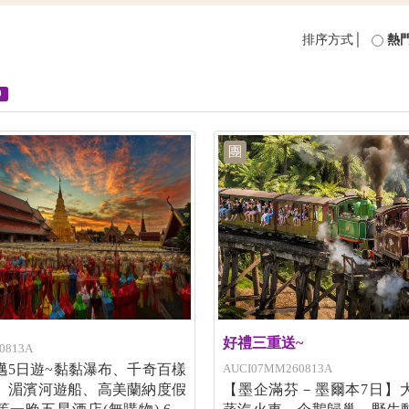
排序方式│
熱
0
團
好禮三重送~
0813A
邁5日遊~黏黏瀑布、千奇百樣
AUCI07MM260813A
、湄濱河遊船、高美蘭納度假
【墨企滿芬－墨爾本7日】