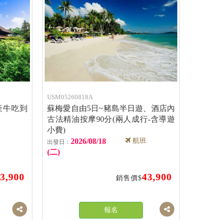
USM05260818A
產牛吃到
蘇梅愛自由5日~豬島半日遊、酒店內
古法精油按摩90分(兩人成行-含導遊
小費)
2026/08/18
航班
(二)
3,900
43,900
銷售價$
報名