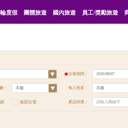
郵輪度假
團體旅遊
國內旅遊
員工/獎勵旅遊
出發期間：
數：
每人預算：
銷
保證出發
產品快搜：