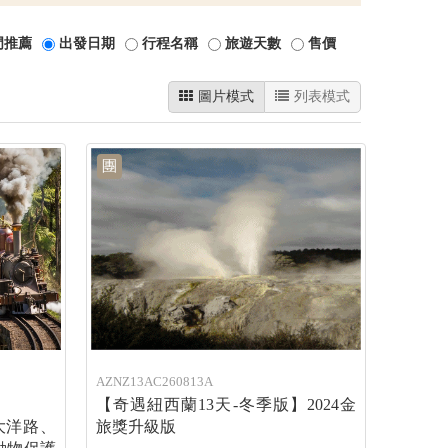
門推薦
出發日期
行程名稱
旅遊天數
售價
圖片模式
列表模式
團
AZNZ13AC260813A
【奇遇紐西蘭13天-冬季版】2024金
大洋路、
旅獎升級版