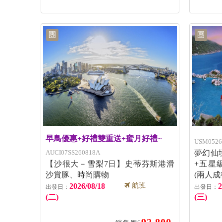
團
團
早鳥優惠+好禮雙重送+蜜月好禮~
USM0526
AUCI07SS260818A
夢幻仙
【沙很大－雪梨7日】史蒂芬斯港滑
+五星級
沙賞豚、時尚購物
(兩人成
2026/08/18
航班
2
(二)
(三)