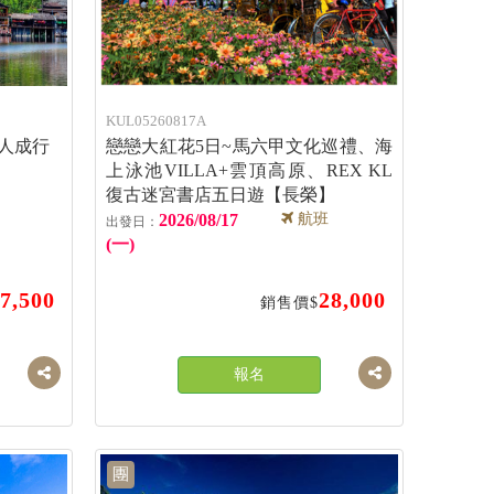
KUL05260817A
6人成行
戀戀大紅花5日~馬六甲文化巡禮、海
上泳池VILLA+雲頂高原、REX KL
復古迷宮書店五日遊【長榮】
2026/08/17
航班
(一)
7,500
28,000
銷售價$
報名
團