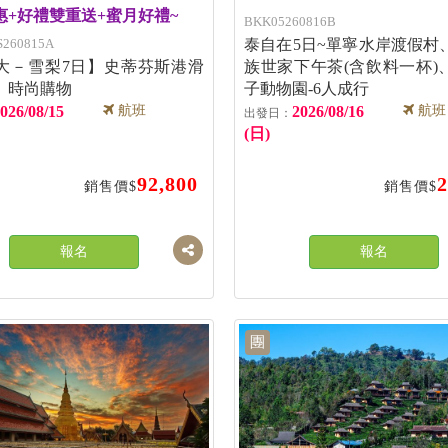
惠+好禮雙重送+蜜月好禮~
BKK05260816B
S260815A
泰自在5日~單寧水岸渡假村
大－雪梨7日】史蒂芬斯港滑
族世家下午茶(含飲料一杯)
、時尚購物
子動物園-6人成行
026/08/15
航班
2026/08/16
航班
(日)
92,800
2
銷售價$
銷售價$
報名
報名
團