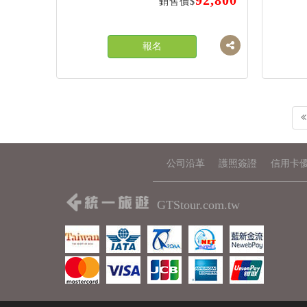
92,800
銷售價$
報名
公司沿革
護照簽證
信用卡
GTStour.com.tw