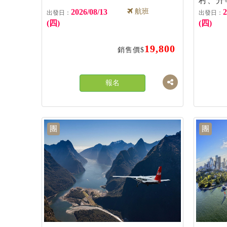
村、升
成行
2026/08/13
航班
2
(四)
(四)
19,800
銷售價$
報名
團
團