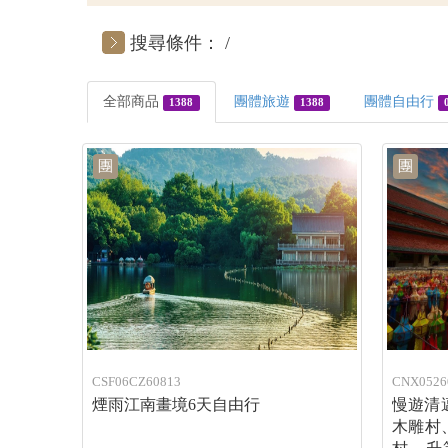
搜尋條件：
全部商品
團體旅遊
團體自由行
1388
1388
團
團
CSF06CZ60813
CNX0526
煙雨江南畫境6天自由行
慢遊清
木雕村