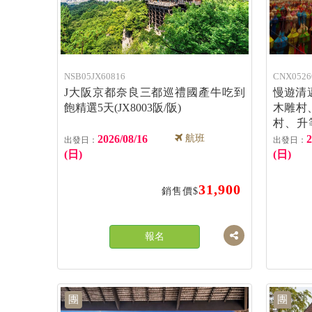
NSB05JX60816
CNX0526
J大阪京都奈良三都巡禮國產牛吃到
慢遊清
飽精選5天(JX8003阪/阪)
木雕村
村、升
成行
2026/08/16
航班
2
(日)
(日)
31,900
銷售價$
報名
團
團