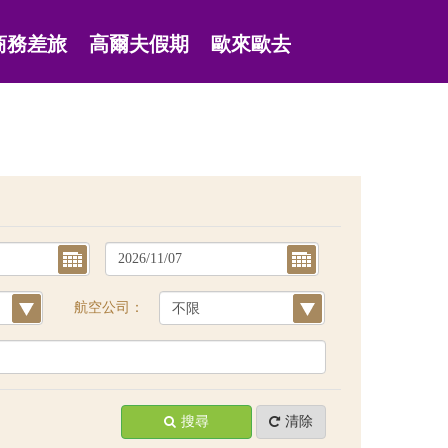
商務差旅
高爾夫假期
歐來歐去
航空公司：
搜尋
清除