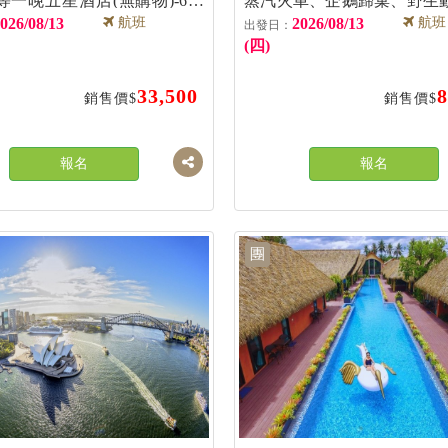
等一晚五星酒店(無購物)-6人
蒸汽火車、企鵝歸巢、野生
區
026/08/13
航班
2026/08/13
航班
(四)
33,500
8
銷售價$
銷售價$
報名
報名
團