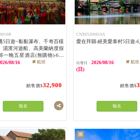
0816B
CNX05260816A
邁5日遊~黏黏瀑布、千奇百樣
愛在拜縣‧絕美愛泰村5日遊-
、湄濱河遊船、高美蘭納度假
等一晚五星酒店(無購物)-6人
026/08/16
航班
2026/08/16
航班
(日)
32,900
3
銷售價$
銷售價$
報名
報名
團