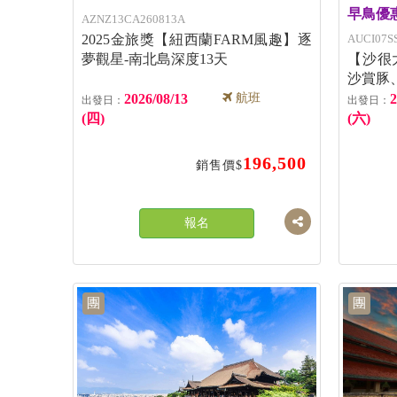
早鳥優
AZNZ13CA260813A
2025金旅獎【紐西蘭FARM風趣】逐
AUCI07S
夢觀星-南北島深度13天
【沙很
沙賞豚
2026/08/13
航班
2
(四)
(六)
196,500
銷售價$
報名
團
團