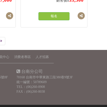
7,000
33,500
銷售價$
報名
員中心
消費者專區
人才招募
台南分公司
5號8F
70168 台南市中華東路三段380巷9號3F
統一編號：50789609
TEL：
(06)260-0908
FAX：(06)260-8038