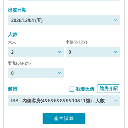
出發日期
2026/12/04 (五)
人數
大人
小孩(2-12Y)
2
0
嬰兒(6M-2Y)
0
艙房介紹
艙房
我要比價
ISS - 內側客房(4&5&6&8&9&10&11樓) - 人數上
限 : 4
產生試算