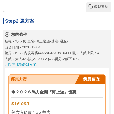
複製連結
Step2 選方案
您的條件
航程 - 3天2夜 基隆-海上巡遊-基隆(週五)
出發日期 - 2026/12/04
艙房 - ISS - 內側客房(4&5&6&8&9&10&11樓) - 人數上限：4
人數 - 大人&小孩(2-12Y) 2 位 / 嬰兒-2歲下 0 位
共以下 1種促銷方案。
優惠方案
我最便宜
◆２０２６馬力全開『海上遊』優惠
$16,000
包含港務費 / ISS 每房