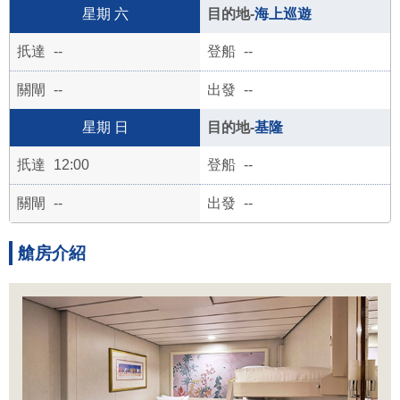
六
海上巡遊
--
--
--
--
日
基隆
12:00
--
--
--
艙房介紹