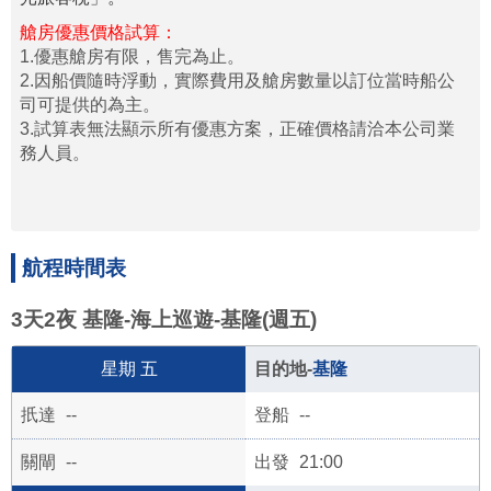
艙房優惠價格試算：
1.優惠艙房有限，售完為止。
2.因船價隨時浮動，實際費用及艙房數量以訂位當時船公
司可提供的為主。
3.試算表無法顯示所有優惠方案，正確價格請洽本公司業
務人員。
航程時間表
3天2夜 基隆-海上巡遊-基隆(週五)
五
基隆
--
--
--
21:00