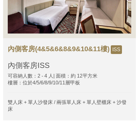
內側客房(4&5&6&8&9&10&11樓)
ISS
內側客房
ISS
可容納人數：2 - 4 人| 面積：約 12平方米
樓層：位於4/5/6/8/9/10/11層甲板
雙人床 + 單人沙發床 / 兩張單人床 + 單人壁櫃床 + 沙發
床