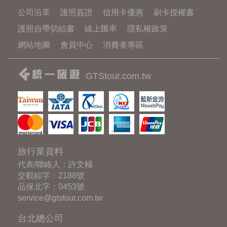
公司沿革
護照簽證
信用卡優惠
刷卡授權書
護照自帶切結書
線上匯率
隱私權政策
網站地圖
會員中心
消費者專區
GTStour.com.tw
旅行業資料
代表/聯絡人：許文輔
交觀綜字：2188號
品保北字：0453號
service@gtstour.com.tw
台北總公司