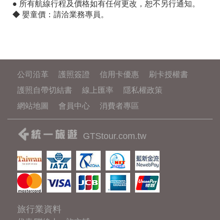
● 所有航線行程及價格如有任何更改，恕不另行通知。
◆ 嬰童價：請洽業務專員。
公司沿革
護照簽證
信用卡優惠
刷卡授權書
護照自帶切結書
線上匯率
隱私權政策
網站地圖
會員中心
消費者專區
GTStour.com.tw
旅行業資料