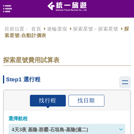
目前位置：
首頁
遊輪度假
探索星號－探索星號
探
索星號-自動計價表
探索星號費用試算表
Step1 選行程
找行程
找日期
選擇航程
4天3夜 基隆-那霸-石垣島-基隆(週二)