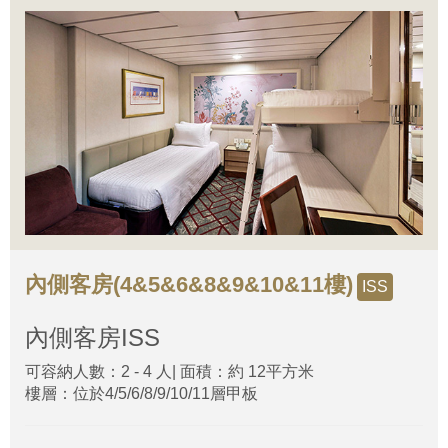
內側客房(4&5&6&8&9&10&11樓)
ISS
內側客房
ISS
可容納人數：2 - 4 人| 面積：約 12平方米
樓層：位於4/5/6/8/9/10/11層甲板