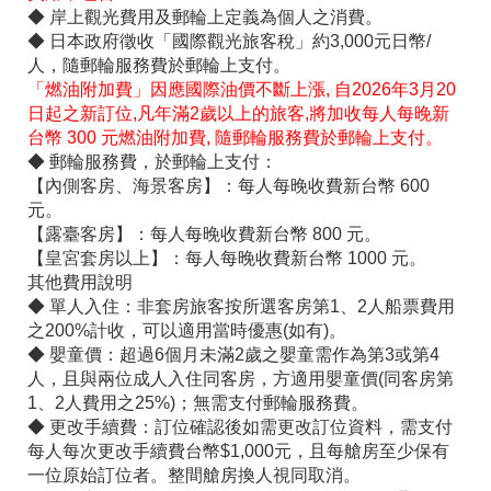
◆ 岸上觀光費用及郵輪上定義為個人之消費。
◆ 日本政府徵收「國際觀光旅客稅」約3,000元日幣/
人，隨郵輪服務費於郵輪上支付。
「燃油附加費」因應國際油價不斷上漲, 自2026年3月20
日起之新訂位,凡年滿2歲以上的旅客,將加收每人每晚新
台幣 300 元燃油附加費, 隨郵輪服務費於郵輪上支付。
◆ 郵輪服務費，於郵輪上支付：
【內側客房、海景客房】：每人每晚收費新台幣 600
元。
【露臺客房】：每人每晚收費新台幣 800 元。
【皇宮套房以上】：每人每晚收費新台幣 1000 元。
其他費用說明
◆ 單人入住：非套房旅客按所選客房第1、2人船票費用
之200%計收，可以適用當時優惠(如有)。
◆ 嬰童價：超過6個月未滿2歲之嬰童需作為第3或第4
人，且與兩位成人入住同客房，方適用嬰童價(同客房第
1、2人費用之25%)；無需支付郵輪服務費。
◆ 更改手續費：訂位確認後如需更改訂位資料，需支付
每人每次更改手續費台幣$1,000元，且每艙房至少保有
一位原始訂位者。整間艙房換人視同取消。