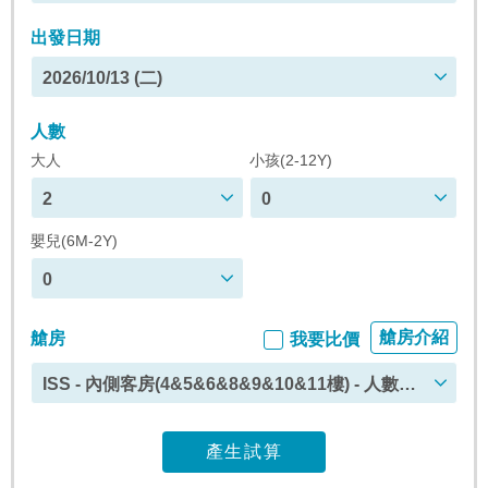
出發日期
2026/10/13 (二)
人數
大人
小孩(2-12Y)
2
0
嬰兒(6M-2Y)
0
艙房介紹
艙房
我要比價
ISS - 內側客房(4&5&6&8&9&10&11樓) - 人數上
限 : 4
產生試算