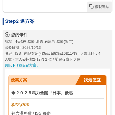
複製連結
Step2 選方案
您的條件
航程 - 4天3夜 基隆-那霸-石垣島-基隆(週二)
出發日期 - 2026/10/13
艙房 - ISS - 內側客房(4&5&6&8&9&10&11樓) - 人數上限：4
人數 - 大人&小孩(2-12Y) 2 位 / 嬰兒-2歲下 0 位
共以下 1種促銷方案。
優惠方案
我最便宜
◆２０２６馬力全開『日本』優惠
$22,000
包含港務費 / ISS 每房