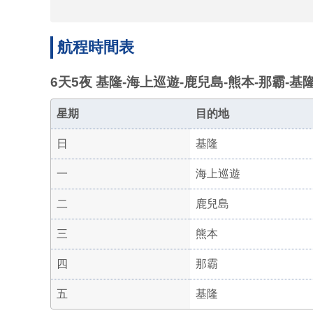
航程時間表
6天5夜 基隆-海上巡遊-鹿兒島-熊本-那霸-基隆
星期
目的地
日
基隆
一
海上巡遊
二
鹿兒島
三
熊本
四
那霸
五
基隆