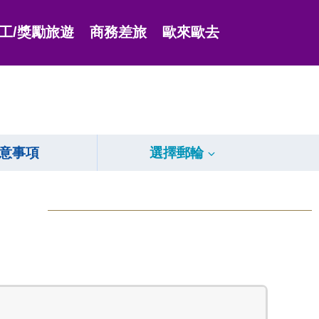
工/獎勵旅遊
商務差旅
歐來歐去
意事項
選擇郵輪