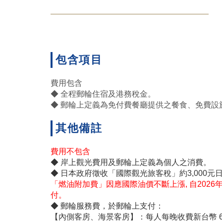
包含項目
費用包含
◆ 全程郵輪住宿及港務稅金。
◆ 郵輪上定義為免付費餐廳提供之餐食、免費設
其他備註
費用不包含
◆ 岸上觀光費用及郵輪上定義為個人之消費。
◆ 日本政府徵收「國際觀光旅客稅」約3,000
「燃油附加費」因應國際油價不斷上漲, 自2026
付。
◆ 郵輪服務費，於郵輪上支付：
【內側客房、海景客房】：每人每晚收費新台幣 60