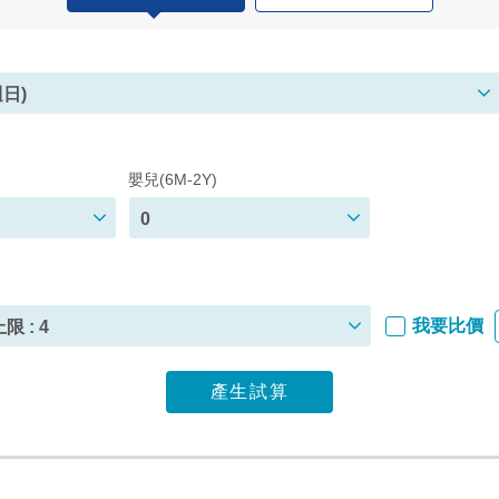
日)
嬰兒(6M-2Y)
0
我要比價
限 : 4
產生試算