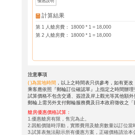
優惠說明
計算結果
第 1 人艙房費： 18000 * 1 = 18,000
第 2 人艙房費： 18000 * 1 = 18,000
注意事項
( )為當地時間
，以上之時間表只供參考，如有更改
乘客應依照『郵輪訂位確認單』上指定之時間辦理
試算價格不包含交通、簽證及岸上觀光等其他額外
郵輪上需另外支付郵輪服務費及日本政府徵收之「
艙房優惠價格試算：
1.優惠艙房有限，售完為止。
2.因船價隨時浮動，實際費用及艙房數量以訂位當
3.試算表無法顯示所有優惠方案，正確價格請洽本