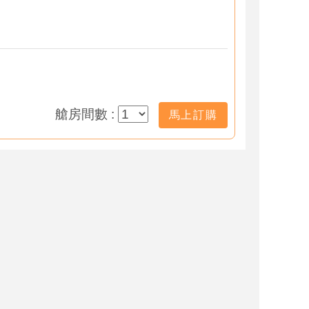
艙房間數 :
馬上訂購