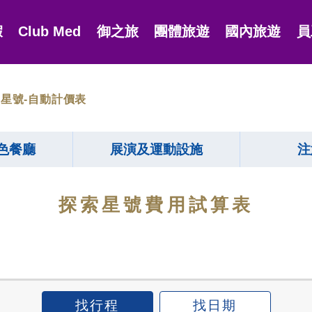
假
Club Med
御之旅
團體旅遊
國內旅遊
員
星號-自動計價表
色餐廳
展演及運動設施
注
探索星號費用試算表
找行程
找日期