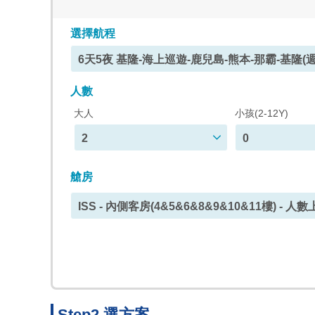
選擇航程
6天5夜 基隆-海上巡遊-鹿兒島-熊本-那霸-基隆(週
人數
大人
小孩(2-12Y)
2
0
艙房
ISS - 內側客房(4&5&6&8&9&10&11樓) - 人數上
Step2 選方案