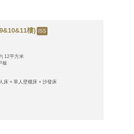
&10&11樓)
ISS
約 12平方米
層甲板
人床 + 單人壁櫃床 + 沙發床