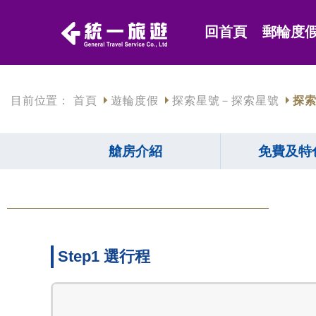
回首頁
郵輪度
目前位置：
首頁
遊輪度假
探索星號－探索星號
探索
艙房介紹
免費及特
Step1 選行程