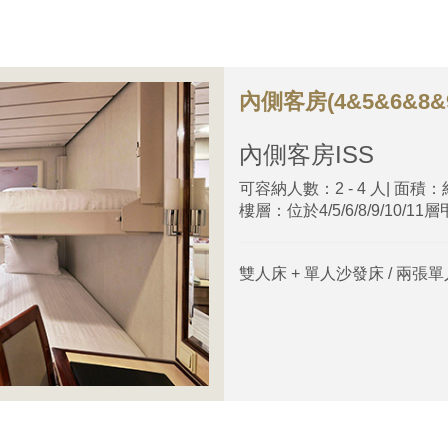
內側客房(4&5&6&8&9
內側客房
ISS
可容納人數：2 - 4 人| 面積：
樓層：位於4/5/6/8/9/10/11
雙人床 + 單人沙發床 / 兩張單