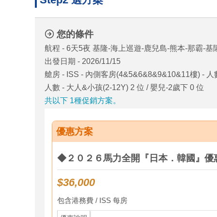
您的條件
航程 - 6天5夜 基隆-海上巡遊-鹿兒島-熊本-那霸-基
出發日期 - 2026/11/15
艙房 - ISS - 內側客房(4&5&6&8&9&10&11樓) -
人數 - 大人&小孩(2-12Y) 2 位 / 嬰兒-2歲下 0 位
共以下 1種促銷方案。
優惠方案
◆２０２６馬力全開『日本．韓國』優
$36,000
包含港務費 / ISS 每房