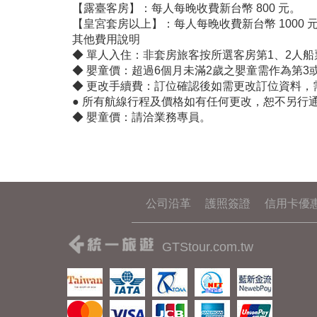
【露臺客房】：每人每晚收費新台幣 800 元。
【皇宮套房以上】：每人每晚收費新台幣 1000 
其他費用說明
◆ 單人入住：非套房旅客按所選客房第1、2人船
◆ 嬰童價：超過6個月未滿2歲之嬰童需作為第3
◆ 更改手續費：訂位確認後如需更改訂位資料，
● 所有航線行程及價格如有任何更改，恕不另行
◆ 嬰童價：請洽業務專員。
公司沿革
護照簽證
信用卡優
GTStour.com.tw