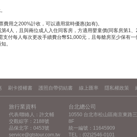
元。
票費用之200%計收，可以適用當時優惠(如有)。
或第4人，且與兩位成人入住同客房，方適用嬰童價(同客房第1、
需支付每人每次更改手續費台幣$1,000元，且每艙房至少保有
通知。
惠
刷卡授權書
護照自帶切結書
線上匯率
隱私權政策
旅行業資料
台北總公司
代表/聯絡人：許文輔
10550 台北市松山區南京東路三
交觀綜字：2188號
8F
品保北字：0453號
統一編號：11645909
service@gtstour.com.tw
TEL：
(02)2546-0101