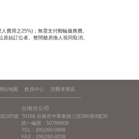
2人費用之25%)；無需支付郵輪服務費。
一位原始訂位者。整間艙房換人視同取消。
網站地圖
會員中心
消費者專區
台南分公司
段285號
70168 台南市中華東路三段380巷9號3F
統一編號：50789609
TEL：
(06)260-0908
FAX：(06)260-8038