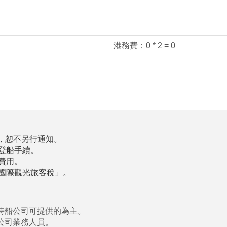
港務費：0 * 2 = 0
，恕不另行通知。
登船手續。
費用。
國際觀光旅客稅」。
時船公司可提供的為主。
公司業務人員。