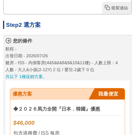
複製連結
Step2 選方案
您的條件
航程 -
出發日期 - 2026/07/26
艙房 - ISS - 內側客房(4&5&6&8&9&10&11樓) - 人數上限：4
人數 - 大人&小孩(2-12Y) 2 位 / 嬰兒-2歲下 0 位
共以下 1種促銷方案。
優惠方案
我最便宜
◆２０２６馬力全開『日本．韓國』優惠
$46,000
包含港務費 / ISS 每房