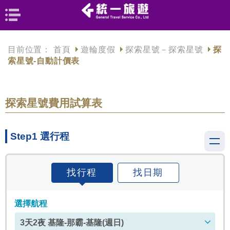
目前位置：
首頁
遊輪度假
探索星號－探索星號
探
索星號-自動計價表
探索星號費用試算表
Step1 選行程
找行程
找日期
選擇航程
3天2夜 基隆-那霸-基隆(週日)