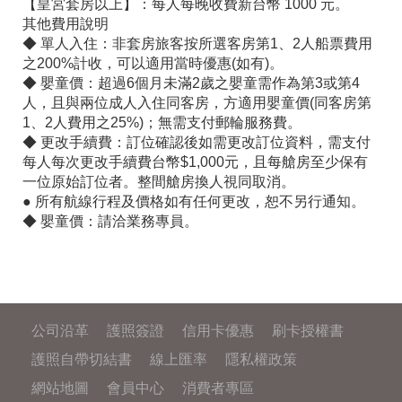
【皇宮套房以上】：每人每晚收費新台幣 1000 元。
其他費用說明
◆ 單人入住：非套房旅客按所選客房第1、2人船票費用
之200%計收，可以適用當時優惠(如有)。
◆ 嬰童價：超過6個月未滿2歲之嬰童需作為第3或第4
人，且與兩位成人入住同客房，方適用嬰童價(同客房第
1、2人費用之25%)；無需支付郵輪服務費。
◆ 更改手續費：訂位確認後如需更改訂位資料，需支付
每人每次更改手續費台幣$1,000元，且每艙房至少保有
一位原始訂位者。整間艙房換人視同取消。
● 所有航線行程及價格如有任何更改，恕不另行通知。
◆ 嬰童價：請洽業務專員。
公司沿革
護照簽證
信用卡優惠
刷卡授權書
護照自帶切結書
線上匯率
隱私權政策
網站地圖
會員中心
消費者專區