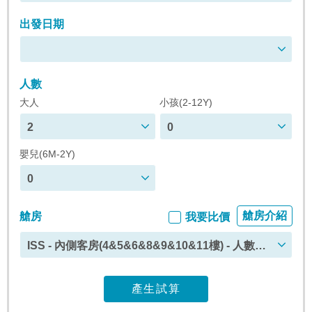
出發日期
人數
大人
小孩(2-12Y)
2
0
嬰兒(6M-2Y)
0
艙房介紹
艙房
我要比價
ISS - 內側客房(4&5&6&8&9&10&11樓) - 人數上
限 : 4
產生試算