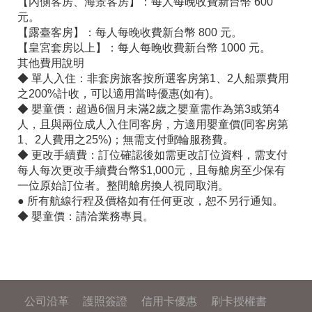
【內側客房、海景客房】：每人每晚收費新台幣 600
元。
【露臺客房】：每人每晚收費新台幣 800 元。
【皇宮套房以上】：每人每晚收費新台幣 1000 元。
其他費用說明
◆ 單人入住：非套房旅客按所選客房第1、2人船票費用
之200%計收，可以適用當時優惠(如有)。
◆ 嬰童價：超過6個月未滿2歲之嬰童需作為第3或第4
人，且與兩位成人入住同客房，方適用嬰童價(同客房第
1、2人費用之25%)；無需支付郵輪服務費。
◆ 更改手續費：訂位確認後如需更改訂位資料，需支付
每人每次更改手續費台幣$1,000元，且每艙房至少保有
一位原始訂位者。整間艙房換人視同取消。
● 所有航線行程及價格如有任何更改，恕不另行通知。
◆ 嬰童價：請洽業務專員。
公司沿革
護照簽證
信用卡優惠
刷卡授權書