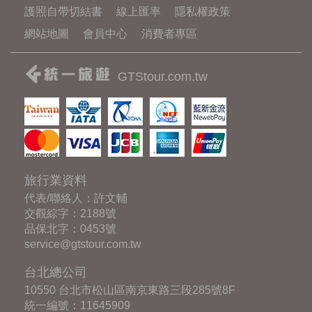
護照自帶切結書
線上匯率
隱私權政策
網站地圖
會員中心
消費者專區
GTStour.com.tw
旅行業資料
代表/聯絡人：許文輔
交觀綜字：2188號
品保北字：0453號
service@gtstour.com.tw
台北總公司
10550 台北市松山區南京東路三段285號8F
統一編號：11645909