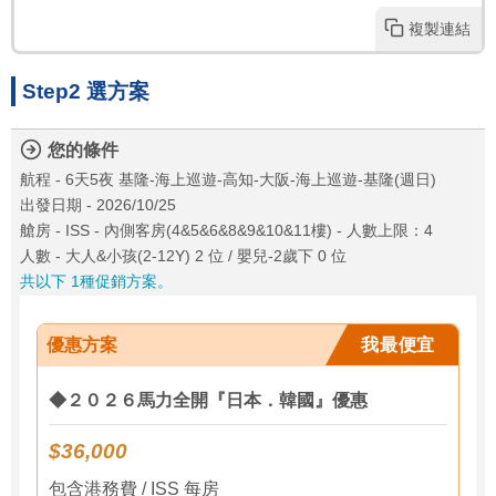
複製連結
Step2 選方案
您的條件
航程 - 6天5夜 基隆-海上巡遊-高知-大阪-海上巡遊-基隆(週日)
出發日期 - 2026/10/25
艙房 - ISS - 內側客房(4&5&6&8&9&10&11樓) - 人數上限：4
人數 - 大人&小孩(2-12Y) 2 位 / 嬰兒-2歲下 0 位
共以下 1種促銷方案。
優惠方案
我最便宜
◆２０２６馬力全開『日本．韓國』優惠
$36,000
包含港務費 / ISS 每房