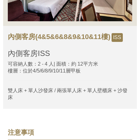
內側客房(4&5&6&8&9&10&11樓)
ISS
內側客房
ISS
可容納人數：2 - 4 人| 面積：約 12平方米
樓層：位於4/5/6/8/9/10/11層甲板
雙人床 + 單人沙發床 / 兩張單人床 + 單人壁櫃床 + 沙發
床
注意事項