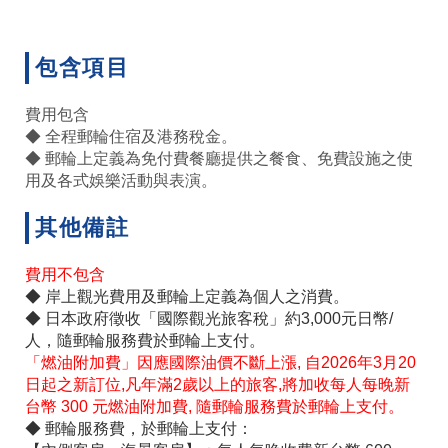
包含項目
費用包含
◆ 全程郵輪住宿及港務稅金。
◆ 郵輪上定義為免付費餐廳提供之餐食、免費設施之使
用及各式娛樂活動與表演。
其他備註
費用不包含
◆ 岸上觀光費用及郵輪上定義為個人之消費。
◆ 日本政府徵收「國際觀光旅客稅」約3,000元日幣/
人，隨郵輪服務費於郵輪上支付。
「燃油附加費」因應國際油價不斷上漲, 自2026年3月20
日起之新訂位,凡年滿2歲以上的旅客,將加收每人每晚新
台幣 300 元燃油附加費, 隨郵輪服務費於郵輪上支付。
◆ 郵輪服務費，於郵輪上支付：