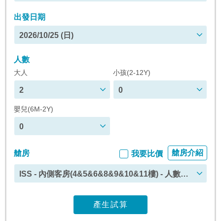
(週日)
出發日期
2026/10/25 (日)
人數
大人
小孩(2-12Y)
2
0
嬰兒(6M-2Y)
0
艙房介紹
艙房
我要比價
ISS - 內側客房(4&5&6&8&9&10&11樓) - 人數上
限 : 4
產生試算