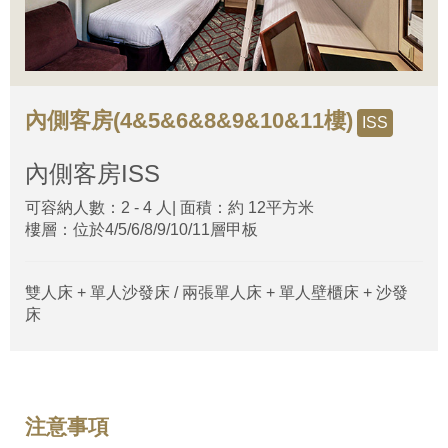
內側客房(4&5&6&8&9&10&11樓)
ISS
內側客房
ISS
可容納人數：2 - 4 人| 面積：約 12平方米
樓層：位於4/5/6/8/9/10/11層甲板
雙人床 + 單人沙發床 / 兩張單人床 + 單人壁櫃床 + 沙發
床
注意事項