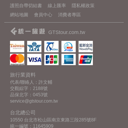
護照自帶切結書
線上匯率
隱私權政策
網站地圖
會員中心
消費者專區
GTStour.com.tw
旅行業資料
代表/聯絡人：許文輔
交觀綜字：2188號
品保北字：0453號
service@gtstour.com.tw
台北總公司
10550 台北市松山區南京東路三段285號8F
統一編號：11645909