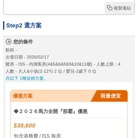
複製連結
Step2 選方案
您的條件
航程 -
出發日期 - 2026/02/17
艙房 - ISS - 內側客房(4&5&6&8&9&10&11樓) - 人數上限：4
人數 - 大人&小孩(2-12Y) 2 位 / 嬰兒-2歲下 0 位
共以下 1種促銷方案。
優惠方案
我最便宜
◆２０２６馬力全開『那霸』優惠
$38,600
包含港務費 / ISS 每房