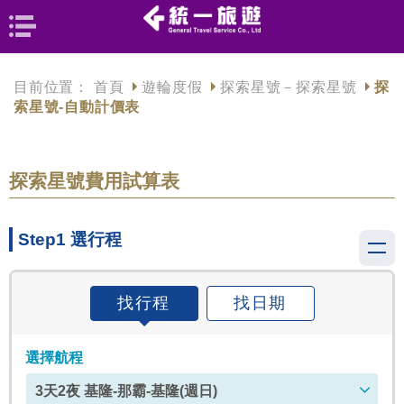
目前位置：
首頁
遊輪度假
探索星號－探索星號
探
索星號-自動計價表
探索星號費用試算表
Step1 選行程
找行程
找日期
選擇航程
3天2夜 基隆-那霸-基隆(週日)