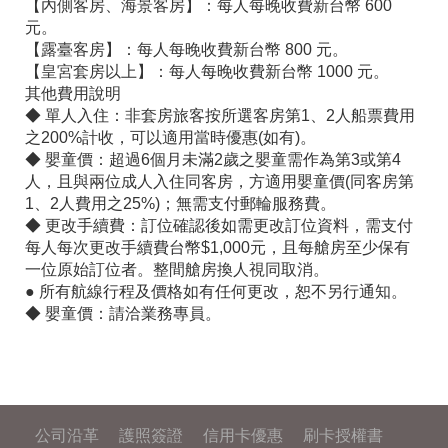
【內側客房、海景客房】：每人每晚收費新台幣 600
元。
【露臺客房】：每人每晚收費新台幣 800 元。
【皇宮套房以上】：每人每晚收費新台幣 1000 元。
其他費用說明
◆ 單人入住：非套房旅客按所選客房第1、2人船票費用
之200%計收，可以適用當時優惠(如有)。
◆ 嬰童價：超過6個月未滿2歲之嬰童需作為第3或第4
人，且與兩位成人入住同客房，方適用嬰童價(同客房第
1、2人費用之25%)；無需支付郵輪服務費。
◆ 更改手續費：訂位確認後如需更改訂位資料，需支付
每人每次更改手續費台幣$1,000元，且每艙房至少保有
一位原始訂位者。整間艙房換人視同取消。
● 所有航線行程及價格如有任何更改，恕不另行通知。
◆ 嬰童價：請洽業務專員。
公司沿革
護照簽證
信用卡優惠
刷卡授權書