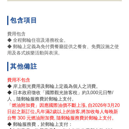
包含項目
費用包含
◆ 全程郵輪住宿及港務稅金。
◆ 郵輪上定義為免付費餐廳提供之餐食、免費設施之使
用及各式娛樂活動與表演。
其他備註
費用不包含
◆ 岸上觀光費用及郵輪上定義為個人之消費。
◆ 日本政府徵收「國際觀光旅客稅」約3,000元日幣/
人，隨郵輪服務費於郵輪上支付。
「燃油附加費」因應國際油價不斷上漲, 自2026年3月20
日起之新訂位,凡年滿2歲以上的旅客,將加收每人每晚新
台幣 300 元燃油附加費, 隨郵輪服務費於郵輪上支付。
◆ 郵輪服務費，於郵輪上支付：