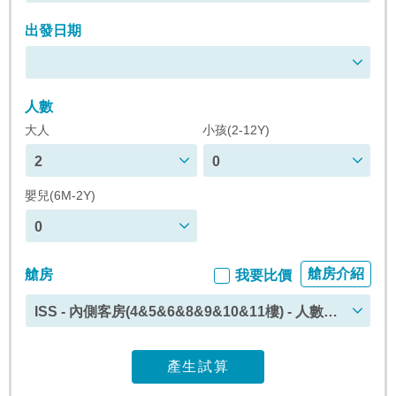
出發日期
人數
大人
小孩(2-12Y)
2
0
嬰兒(6M-2Y)
0
艙房介紹
艙房
我要比價
ISS - 內側客房(4&5&6&8&9&10&11樓) - 人數上
限 : 4
產生試算