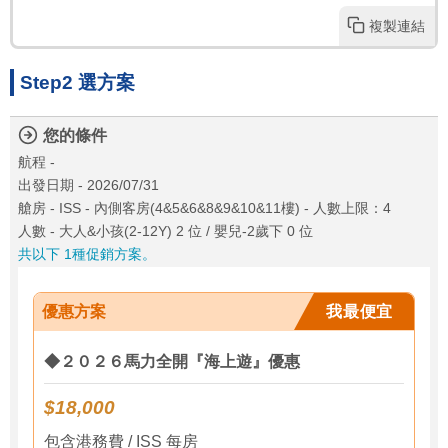
複製連結
Step2 選方案
您的條件
航程 -
出發日期 - 2026/07/31
艙房 - ISS - 內側客房(4&5&6&8&9&10&11樓) - 人數上限：4
人數 - 大人&小孩(2-12Y) 2 位 / 嬰兒-2歲下 0 位
共以下 1種促銷方案。
優惠方案
我最便宜
◆２０２６馬力全開『海上遊』優惠
$18,000
包含港務費 / ISS 每房