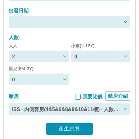
出發日期
人數
大人
小孩(2-12Y)
2
0
嬰兒(6M-2Y)
0
艙房介紹
艙房
我要比價
ISS - 內側客房(4&5&6&8&9&10&11樓) - 人數上
限 : 4
產生試算