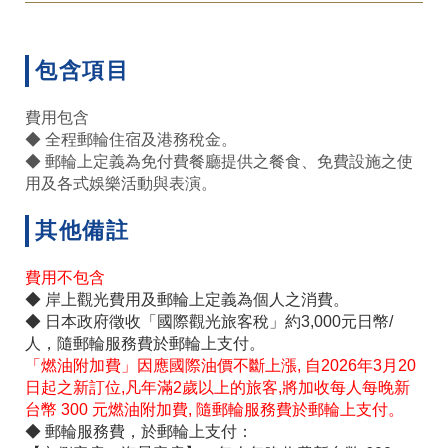
包含項目
費用包含
◆ 全程郵輪住宿及港務稅金。
◆ 郵輪上定義為免付費餐廳提供之餐食、免費設施之使
用及各式娛樂活動與表演。
其他備註
費用不包含
◆ 岸上觀光費用及郵輪上定義為個人之消費。
◆ 日本政府徵收「國際觀光旅客稅」約3,000元日幣/
人，隨郵輪服務費於郵輪上支付。
「燃油附加費」因應國際油價不斷上漲, 自2026年3月20
日起之新訂位,凡年滿2歲以上的旅客,將加收每人每晚新
台幣 300 元燃油附加費, 隨郵輪服務費於郵輪上支付。
◆ 郵輪服務費，於郵輪上支付：