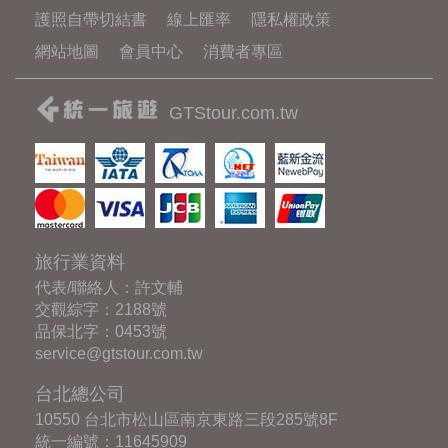
護照自帶切結書
線上匯率
隱私權政策
網站地圖
會員中心
消費者專區
GTStour.com.tw
旅行業資料
代表/聯絡人：許文輔
交觀綜字：2188號
品保北字：0453號
service@gtstour.com.tw
台北總公司
10550 台北市松山區南京東路三段285號8F
統一編號：11645909