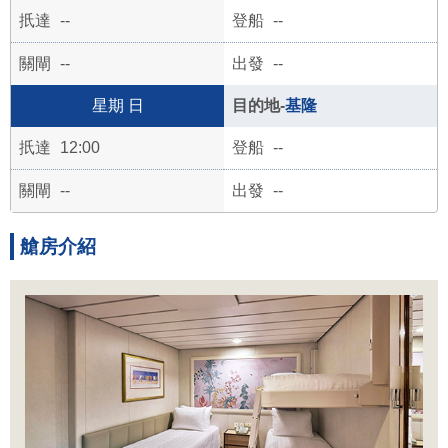
--
--
--
--
日
基隆
12:00
--
--
--
艙房介紹