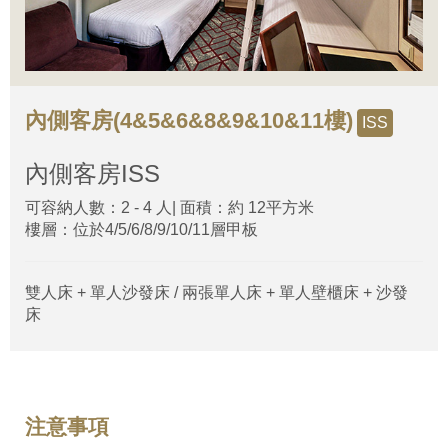
內側客房(4&5&6&8&9&10&11樓)
ISS
內側客房
ISS
可容納人數：2 - 4 人| 面積：約 12平方米
樓層：位於4/5/6/8/9/10/11層甲板
雙人床 + 單人沙發床 / 兩張單人床 + 單人壁櫃床 + 沙發
床
注意事項