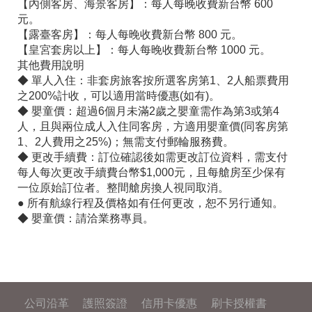
【內側客房、海景客房】：每人每晚收費新台幣 600
元。
【露臺客房】：每人每晚收費新台幣 800 元。
【皇宮套房以上】：每人每晚收費新台幣 1000 元。
其他費用說明
◆ 單人入住：非套房旅客按所選客房第1、2人船票費用
之200%計收，可以適用當時優惠(如有)。
◆ 嬰童價：超過6個月未滿2歲之嬰童需作為第3或第4
人，且與兩位成人入住同客房，方適用嬰童價(同客房第
1、2人費用之25%)；無需支付郵輪服務費。
◆ 更改手續費：訂位確認後如需更改訂位資料，需支付
每人每次更改手續費台幣$1,000元，且每艙房至少保有
一位原始訂位者。整間艙房換人視同取消。
● 所有航線行程及價格如有任何更改，恕不另行通知。
◆ 嬰童價：請洽業務專員。
公司沿革
護照簽證
信用卡優惠
刷卡授權書