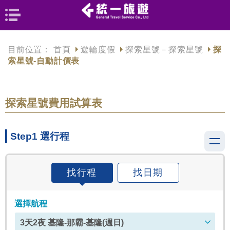
目前位置：
首頁
遊輪度假
探索星號－探索星號
探
索星號-自動計價表
探索星號費用試算表
Step1 選行程
找行程
找日期
選擇航程
3天2夜 基隆-那霸-基隆(週日)