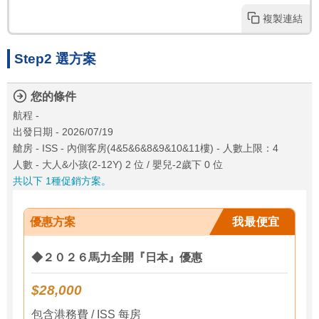
複製連結
Step2 選方案
您的條件
航程 -
出發日期 - 2026/07/19
艙房 - ISS - 內側客房(4&5&6&8&9&10&11樓) - 人數上限：4
人數 - 大人&小孩(2-12Y) 2 位 / 嬰兒-2歲下 0 位
共以下 1種促銷方案。
優惠方案
我最便宜
◆２０２６馬力全開『日本』優惠
$28,000
包含港務費 / ISS 每房