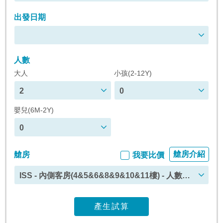
出發日期
人數
大人
小孩(2-12Y)
2
0
嬰兒(6M-2Y)
0
艙房介紹
艙房
我要比價
ISS - 內側客房(4&5&6&8&9&10&11樓) - 人數上
限 : 4
產生試算