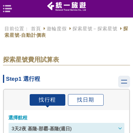
目前位置：
首頁
遊輪度假
探索星號－探索星號
探
索星號-自動計價表
探索星號費用試算表
Step1 選行程
找行程
找日期
選擇航程
3天2夜 基隆-那霸-基隆(週日)