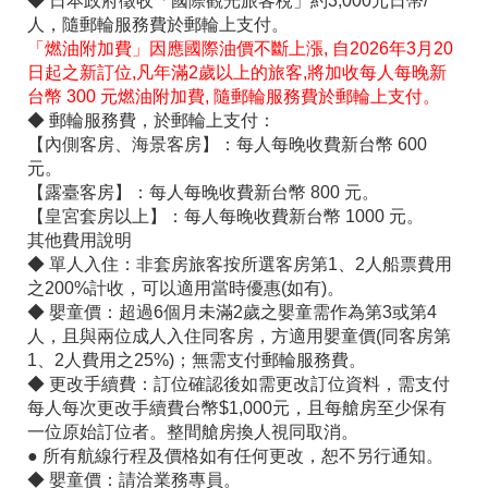
◆ 日本政府徵收「國際觀光旅客稅」約3,000元日幣/
人，隨郵輪服務費於郵輪上支付。
「燃油附加費」因應國際油價不斷上漲, 自2026年3月20
日起之新訂位,凡年滿2歲以上的旅客,將加收每人每晚新
台幣 300 元燃油附加費, 隨郵輪服務費於郵輪上支付。
◆ 郵輪服務費，於郵輪上支付：
【內側客房、海景客房】：每人每晚收費新台幣 600
元。
【露臺客房】：每人每晚收費新台幣 800 元。
【皇宮套房以上】：每人每晚收費新台幣 1000 元。
其他費用說明
◆ 單人入住：非套房旅客按所選客房第1、2人船票費用
之200%計收，可以適用當時優惠(如有)。
◆ 嬰童價：超過6個月未滿2歲之嬰童需作為第3或第4
人，且與兩位成人入住同客房，方適用嬰童價(同客房第
1、2人費用之25%)；無需支付郵輪服務費。
◆ 更改手續費：訂位確認後如需更改訂位資料，需支付
每人每次更改手續費台幣$1,000元，且每艙房至少保有
一位原始訂位者。整間艙房換人視同取消。
● 所有航線行程及價格如有任何更改，恕不另行通知。
◆ 嬰童價：請洽業務專員。