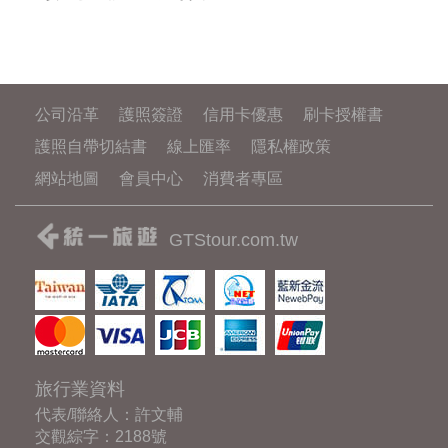
公司沿革
護照簽證
信用卡優惠
刷卡授權書
護照自帶切結書
線上匯率
隱私權政策
網站地圖
會員中心
消費者專區
GTStour.com.tw
旅行業資料
代表/聯絡人：許文輔
交觀綜字：2188號