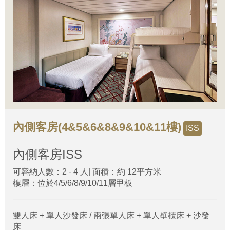
內側客房(4&5&6&8&9&10&11樓)
ISS
內側客房
ISS
可容納人數：2 - 4 人| 面積：約 12平方米
樓層：位於4/5/6/8/9/10/11層甲板
雙人床 + 單人沙發床 / 兩張單人床 + 單人壁櫃床 + 沙發
床