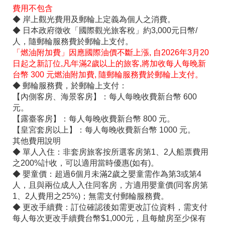
費用不包含
◆ 岸上觀光費用及郵輪上定義為個人之消費。
◆ 日本政府徵收「國際觀光旅客稅」約3,000元日幣/
人，隨郵輪服務費於郵輪上支付。
「燃油附加費」因應國際油價不斷上漲, 自2026年3月20
日起之新訂位,凡年滿2歲以上的旅客,將加收每人每晚新
台幣 300 元燃油附加費, 隨郵輪服務費於郵輪上支付。
◆ 郵輪服務費，於郵輪上支付：
【內側客房、海景客房】：每人每晚收費新台幣 600
元。
【露臺客房】：每人每晚收費新台幣 800 元。
【皇宮套房以上】：每人每晚收費新台幣 1000 元。
其他費用說明
◆ 單人入住：非套房旅客按所選客房第1、2人船票費用
之200%計收，可以適用當時優惠(如有)。
◆ 嬰童價：超過6個月未滿2歲之嬰童需作為第3或第4
人，且與兩位成人入住同客房，方適用嬰童價(同客房第
1、2人費用之25%)；無需支付郵輪服務費。
◆ 更改手續費：訂位確認後如需更改訂位資料，需支付
每人每次更改手續費台幣$1,000元，且每艙房至少保有