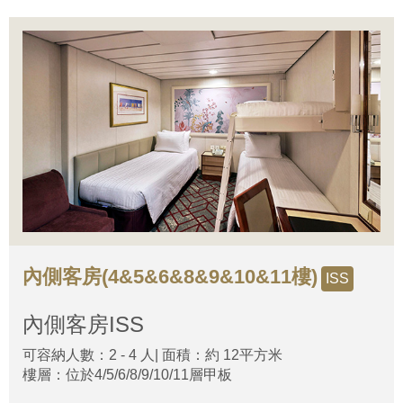
內側客房(4&5&6&8&9&10&11樓)
ISS
內側客房
ISS
可容納人數：2 - 4 人| 面積：約 12平方米
樓層：位於4/5/6/8/9/10/11層甲板