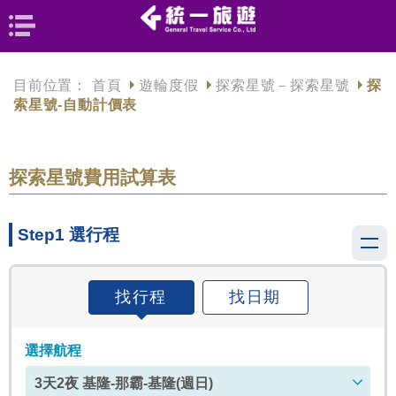
目前位置：
首頁
遊輪度假
探索星號－探索星號
探
索星號-自動計價表
探索星號費用試算表
Step1 選行程
找行程
找日期
選擇航程
3天2夜 基隆-那霸-基隆(週日)