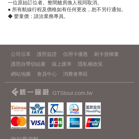
一位原始訂位者。整間艙房換人視同取消。
● 所有航線行程及價格如有任何更改，恕不另行通知。
◆ 嬰童價：請洽業務專員。
公司沿革
護照簽證
信用卡優惠
刷卡授權書
護照自帶切結書
線上匯率
隱私權政策
網站地圖
會員中心
消費者專區
GTStour.com.tw