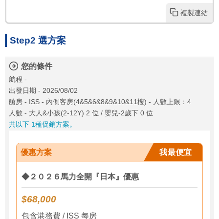
複製連結
Step2 選方案
您的條件
航程 -
出發日期 - 2026/08/02
艙房 - ISS - 內側客房(4&5&6&8&9&10&11樓) - 人數上限：4
人數 - 大人&小孩(2-12Y) 2 位 / 嬰兒-2歲下 0 位
共以下 1種促銷方案。
優惠方案
我最便宜
◆２０２６馬力全開『日本』優惠
$68,000
包含港務費 / ISS 每房