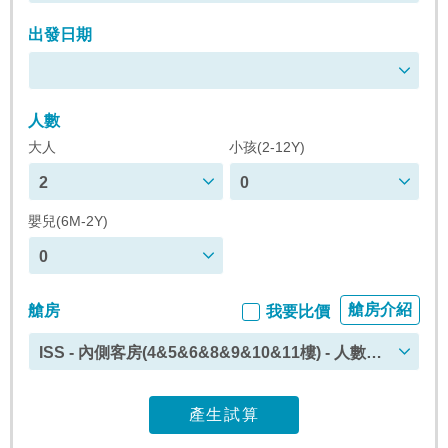
出發日期
人數
大人
小孩(2-12Y)
2
0
嬰兒(6M-2Y)
0
艙房介紹
艙房
我要比價
ISS - 內側客房(4&5&6&8&9&10&11樓) - 人數上
限 : 4
產生試算