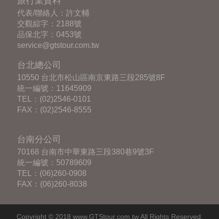
旅行業資料
代表/聯絡人：許文輔
交觀綜字：2188號
品保北字：0453號
service@gtstour.com.tw
台北總公司
10550 台北市松山區南京東路三段285號8F
統一編號：11645909
TEL：
(02)2546-0101
FAX：(02)2546-8555
台南分公司
70168 台南市中華東路三段380巷9號3F
統一編號：50789609
TEL：
(06)260-0908
FAX：(06)260-8038
Copyright © 2018 www.GTStour.com.tw All Rights Reserved.