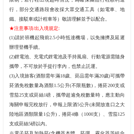
行，部分交通路段會改採大眾交通工具（如電車、地
鐵、接駁車或計程車等）敬請理解並予以配合。
★注意事項/出入境規定:
(1)請於班機起飛前2.5小時抵達機場，以免擁擠及延遲
辦理登機手續。
(2)鋰電池、充電式鋰電池及手持風扇、行動電源需隨身
攜帶，不可放於手提行李內，也禁止託運。
(3)入境旅客(酒類需年滿18歲、菸品需年滿20歲)可攜帶
菸酒免稅數量為酒類1.5公升(不限瓶數)，捲菸200支或
雪茄25支或菸絲1磅，攜帶超逾免稅數量時，應主動向
海關申報完稅放行，申報上限酒5公升(未開放進口之大
陸地區酒類限量1公升)，捲菸4條（1000支）、雪茄125
支或菸絲5磅以內。
※電子菸及加熱菸(含機器本體、菸彈、霧化器等組合