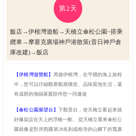
第2天
飯店→伊根灣遊船→天橋立傘松公園~搭乘
纜車→摩塞克廣場神戶港散策(昔日神戶倉
庫改建)→飯店
【伊根灣遊覽船】
周遊伊根灣，在平穩的海上旅程
中，您可以仔細觀察船屋構造、品味當地生活，還
有成群的海鷗展翼陪伴您一同遨遊
【傘松公園展望台】
下觀景台，使天橋立看起來就
好像架設在天上的浮橋一般。 從天橋立看來傘松公
園就像是對岸西國第28名剎成相寺的山腳下的寬廣