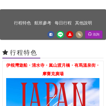
行程特色
航班參考
每日行程
其他說明
洽詢
行程特色
伊根灣遊船・清水寺・嵐山渡月橋・有馬溫泉街・
摩賽克廣場