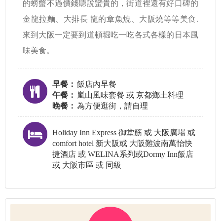
的螃蟹不過價錢聽說蠻貴的，街道裡還有好口碑的
金龍拉麵、大排長 龍的章魚燒、大阪燒等等美食.
來到大阪一定要到道頓堀吃一吃各式各樣的日本風
味美食。
早餐：
飯店內早餐
午餐：
嵐山風味套餐 或 京都鄉土料理
晚餐：
為方便逛街，請自理
Holiday Inn Express 御堂筋 或 大阪廣場 或
comfort hotel 新大阪或 大阪難波南萬怡快
捷酒店 或 WELINA系列或Dormy Inn飯店
或 大阪市區 或 同級