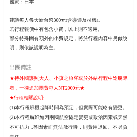
國家：日本
建議每人每天新台幣300元(含導遊及司機)。
若行程報價中有包含小費，以上則不適用。
部分特殊團有額外的小費規定，將於行程內容中另做說
明，則依該說明為主。
出團備註
★持外國護照大人、小孩之旅客或於外站行程中途脫隊
者，一律追加團費每人NT2000元★
★
行程相關說明:
(1)本行程班機起降時間為預定，但實際可能略有變更。
(2)本行程航班如因兩國航空協定變更或政治因素或天然
不可抗力...等因素而無法飛行時，則費用退回。不另負
責任。