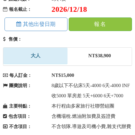
2026/12/18
報名截止：
其他出發日期
報名
售價：
大人
NT$38,900
NT$15,000
每人訂金：
8歲以下不佔床5天-4000 6天-4000 INF
團費說明：
收5000 單房差 5天+6000 6天+7000
本行程由多家旅行社聯營組團
主要特點：
含機場稅.燃油附加費及簽證費
包含項目：
不含領隊.導遊及司機小費,雜支代辦費
不含項目：