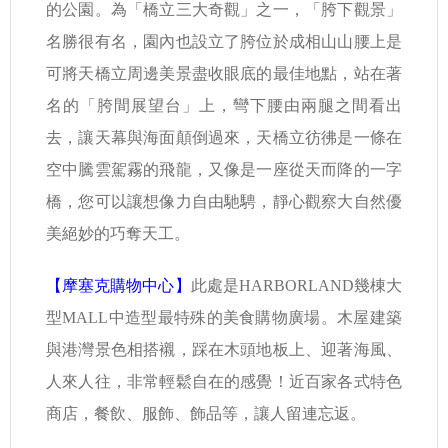
的公園。為「橋立三大奇觀」之一，「胯下觀景」
名勝很有名，園內也設立了胯位於成相山山腰上是
可將天橋立周邊美景盡收眼底的最佳地點，站在著
名的「胯間展望台」上，彎下腰由兩腿之間看出
去，讓天幕與海面顛倒過來，天橋立彷彿是一條在
空中騰雲駕霧的飛龍，又像是一座從天而降的一字
橋，您可以讓想像力自由馳騁，靜心觀察大自然優
美絕妙的巧奪天工。
【摩塞克購物中心】
此處是HARBORLAND幾棟大
型MALL中造型最特殊的美食購物廣場。木屋建築
與港灣景色相搭襯，踩在木頭地板上、迎著海風、
人來人往，非常輕鬆自在的感覺！近百家各式特色
商店，餐飲、服飾、飾品等，讓人留連忘返。