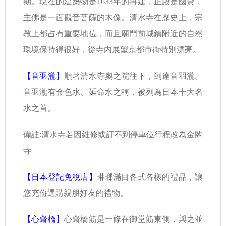
期。現在的建築物是1633年的再建，正殿是國寶，
主佛是一面觀音菩薩的木像。清水寺在歷史上，宗
教上都占有重要地位，而且廟門前城鎮附近的自然
環境保持得很好，從寺內展望京都市街特別漂亮。
【音羽瀧】
順著清水寺奧之院往下，到達音羽瀧。
音羽瀧有金色水、延命水之稱，被列為日本十大名
水之首。
備註:清水寺若因維修或訂不到停車位行程改為金閣
寺
【日本登記免稅店】
琳瑯滿目各式各樣的禮品，讓
您充份選購親朋好友的禮物。
【心齋橋】
心齋橋筋是一條在御堂筋東側，與之並