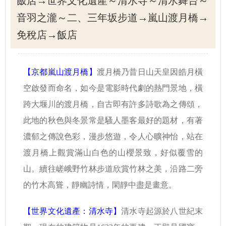
飯店→世界文化遺產～清水寺～清水舞台～
音羽之瀧～二、三年坂步道→嵐山渡月橋→
免稅店→飯店
【京都嵐山渡月橋】
渡月橋乃昔日山天皇因皓月橫
空啟發而命名，如今是電影時代劇的熱門景地，橫
跨大堰川的渡月橋，自古即有許多詩歌為之傳頌，
此地的秋色與冬景常是騷人墨客最好的題材，有著
濃郁之傳說色彩，漫步悠遊，令人心曠神怡，站在
渡月橋上觀賞滿山白色的山櫻景致，好似覆雪的
山。續往嵯峨野竹林步道欣賞竹林之美，沿路二旁
的竹木高聳，靜幽詩情，閑靜中盡是畫意。
【世界文化遺產：清水寺】
清水寺起源於八世紀末