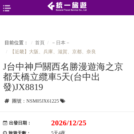
目前位置：
首頁
－日本－
【近畿】大阪、兵庫、滋賀、京都、奈良
J台中神戶關西名勝漫遊海之京
都天橋立纜車5天(台中出
發)JX8819
團號：NSM05JX61225
2026/12/25
出發日期：
5天4夜
旅遊天數：