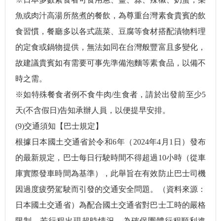
魚或肉汁高湯所熬煮的餐飲，為尊重台灣素食貴賓的飲
食習慣，餐廳多以各式蔬菜、豆腐等食材搭配漬物料理
的定食或鍋物提供，無法如同在台灣般豐富且多變化，
故建議貴賓如有需要可事先準備泡麵等素食品，以備不
時之需。
※如特殊餐食者例不食牛肉/生食者，請於出發前至少5
天(不含假日)告知承辦人員，以便提早安排。
(9)交通須知【巴士規定】
根據日本國土交通省於令和6年（2024年4月1日）發布
的最新規定，巴士每日行駛時間不得超過10小時（從車
庫實際發車時間為基準），此舉旨在有效防止巴士司機
因過度疲勞駕駛而引發的交通安全問題。（資料來源：
日本國土交通省）為配合國土交通省對巴士工時的嚴格
限制，若行程出現超時情況，為確保團體行程順利進