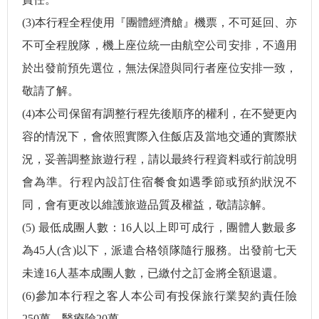
(3)本行程全程使用『團體經濟艙』機票，不可延回、亦
不可全程脫隊，機上座位統一由航空公司安排，不適用
於出發前預先選位，無法保證與同行者座位安排一致，
敬請了解。
(4)本公司保留有調整行程先後順序的權利，在不變更內
容的情況下，會依照實際入住飯店及當地交通的實際狀
況，妥善調整旅遊行程，請以最終行程資料或行前說明
會為準。行程內設訂住宿餐食如遇季節或預約狀況不
同，會有更改以維護旅遊品質及權益，敬請諒解。
(5) 最低成團人數：16人以上即可成行，團體人數最多
為45人(含)以下，派遣合格領隊隨行服務。出發前七天
未達16人基本成團人數，已繳付之訂金將全額退還。
(6)參加本行程之客人本公司有投保旅行業契約責任險
250萬，醫療險20萬。