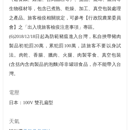
生物樣材等，包含已煮熟、乾燥、加工、真空包裝處理
之產品。旅客檢疫相關規定，可參考【行政院農業委員
會】之「出入境旅客檢疫注意事項」專區。
(6)2018/12/18日起為防範豬瘟進入台灣，私自挾帶豬肉
製品初犯罰20萬，累犯罰100萬，請旅客不要以身試
法。肉乾、香腸、臘肉、火腿、肉製零食、真空包裝
(含括內含肉製品的泡麵)等非罐頭食品，亦不能帶入台
灣。
電壓
日本：100V 雙孔扁型
天氣