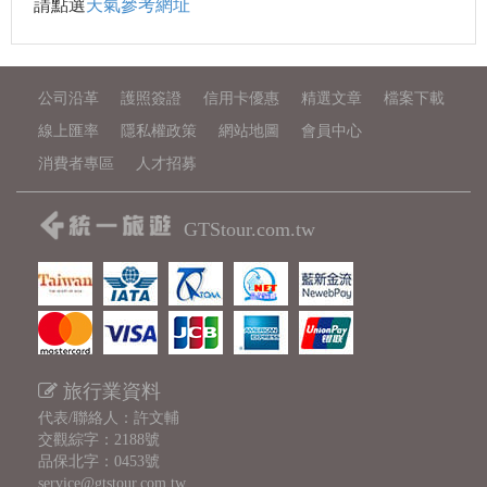
請點選
天氣參考網址
公司沿革
護照簽證
信用卡優惠
精選文章
檔案下載
線上匯率
隱私權政策
網站地圖
會員中心
消費者專區
人才招募
GTStour.com.tw
旅行業資料
代表/聯絡人：許文輔
交觀綜字：2188號
品保北字：0453號
service@gtstour.com.tw