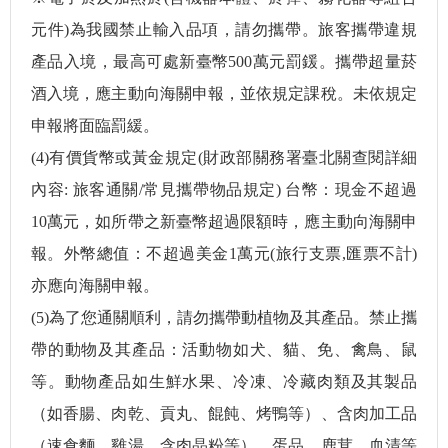
元件)為我國禁止輸入品項，請勿攜帶。旅客攜帶違規
產品入境，最高可處新臺幣500萬元罰鍰。攜帶超量菸
酒入境，應主動向海關申報，並依規定課稅。未依規定
申報將面臨罰緩。
(4)有價貨幣或黃金規定(財政部關務署臺北關查閱詳細
內容: 旅客通關/常見攜帶物品規定) 台幣：現金不超過
10萬元，如所帶之新臺幣超過限額時，應主動向海關申
報。外幣總值：不超過美金1萬元(旅行支票,匯票不計)
亦應向海關申報。
(5)為了您通關順利，請勿攜帶動植物及其產品。禁止攜
帶的動物及其產品：活動物如犬、貓、免、禽鳥、鼠
等。動物產品如生鮮水果、冷凍、冷藏肉類及其製品
（如香腸、肉乾、貢丸、餛飩、烤鴨等）、含肉加工品
（速食麵、雞湯、含肉晶粉等）、蛋品、鹿茸、血清等