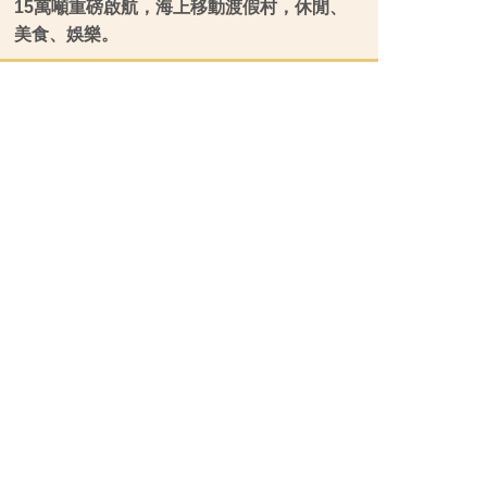
看行程
15萬噸重磅啟航，海上移動渡假村，休閒、
美食、娛樂。