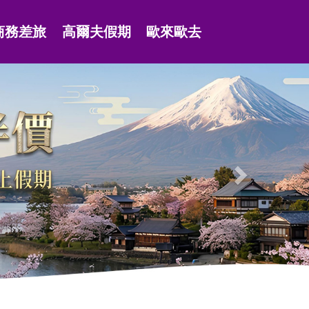
商務差旅
高爾夫假期
歐來歐去
Next