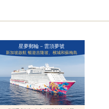
星夢郵輪－雲頂夢號
新加坡啟航 暢遊吉隆坡、檳城和蘇梅島