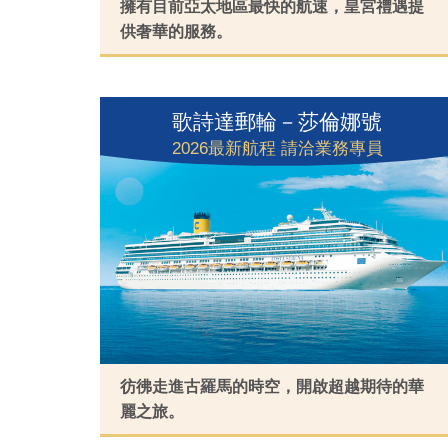
看行程
擁有目前亞太地區最快的航速，皇宮禮遇提
供奢華的服務。
歌詩達郵輪－莎倫娜號
2026最新航程 請洽業務專員
看行程
彷彿走進古羅馬的時空，開啟超越期待的華
麗之旅。