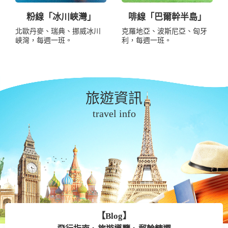
粉線「冰川峽灣」
啡線「巴爾幹半島」
北歐丹麥、瑞典、挪威冰川
克羅地亞、波斯尼亞、匈牙
峽灣，每週一班。
利，每週一班。
旅遊資訊
travel info
【Blog】