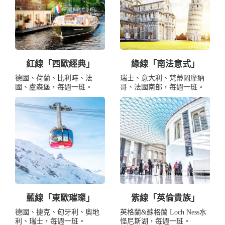
紅線「西歐經典」
綠線「南法意式」
德國、荷蘭、比利時、法
瑞士、意大利、梵蒂岡摩納
國、盧森堡，每週一班。
哥、法國南部，每週一班。
藍線「東歐璀璨」
紫線「英倫貴族」
德國、捷克、匈牙利、奧地
英格蘭&蘇格蘭 Loch Ness水
利、瑞士，每週一班。
怪尼斯湖，每週一班。