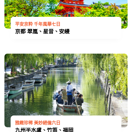
平安京粋 千年風華七日
京都 翠嵐、星音、安縵
雅緻珍稀 美妙絕倫六日
九州半水盧、竹笛、福岡