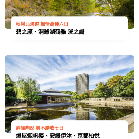
秋戀北海道 楓情萬種六日
碧之座、洞爺湖鶴雅 洸之謌
靜謐陶然 美不勝收七日
燈屋迎帆樓、安縵伊沐、京都柏悅