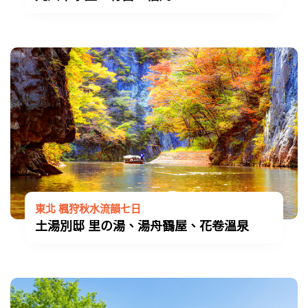
東北 楓狩秋水流韻七日
土湯別邸 里の湯、湯舟鶴屋、花卷溫泉