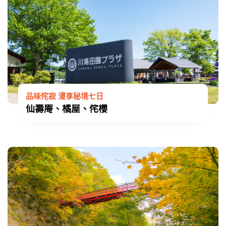
品味侘寂 漫享秘境七日
仙壽庵、橘屋、侘櫻