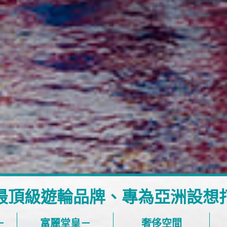
最頂級遊輪品牌、專為亞洲設想
－
富麗堂皇－
奢侈空間