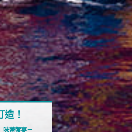
打造！
味蕾饗宴－