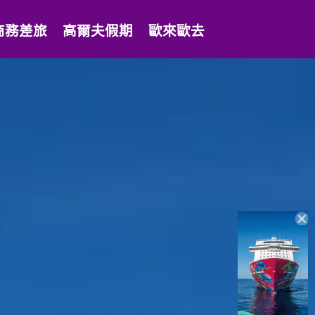
商務差旅
高爾夫假期
歐來歐去