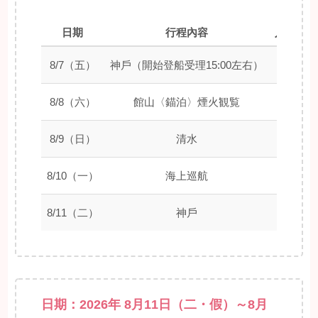
日期
行程內容
入港時間
8/7（五）
神戶（開始登船受理15:00左右）
–
8/8（六）
館山〈錨泊〉煙火観覧
–
8/9（日）
清水
08:00
8/10（一）
海上巡航
–
8/11（二）
神戶
09:00
日期：2026年 8月11日（二・假）～8月