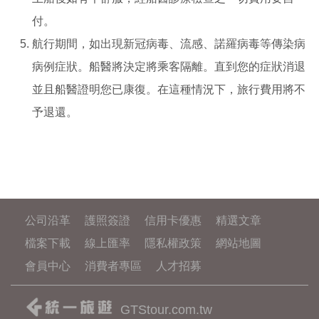
付。
航行期間，如出現新冠病毒、流感、諾羅病毒等傳染病
病例症狀。船醫將決定將乘客隔離。直到您的症狀消退
並且船醫證明您已康復。在這種情況下，旅行費用將不
予退還。
公司沿革
護照簽證
信用卡優惠
精選文章
檔案下載
線上匯率
隱私權政策
網站地圖
會員中心
消費者專區
人才招募
GTStour.com.tw