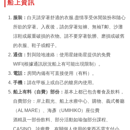
船上資訊
服裝：
白天請穿著舒適的衣服.盡情享受休閒裝扮和隨心
所欲的穿著。入夜後，請勿穿著短褲、無袖T卹、沙灘
涼鞋或嚴重破損的衣物。請不要穿著骯髒、磨損或破舊
的衣服、鞋子或帽子。
通信：
對與陸地連絡：使用星鏈衛星提供的免費
WIFI(根據通訊狀況船上有可能出現限制）。
電話：
房間內備有可直接使用（有料）。
手機：
請在甲板上或自己的艙房內使用。
船上有料（自費）部份：
基本上都已包含餐食及飲料，
自費部分：岸上觀光、船上水療中心、購物、義式餐廳
（AL MARE）、海彥（UMIHIKO）座位費
酒精及一部份飲料、部分活動如瑜伽部分課程、
CASINO、診療費、有關個人使用的東西不需支付小