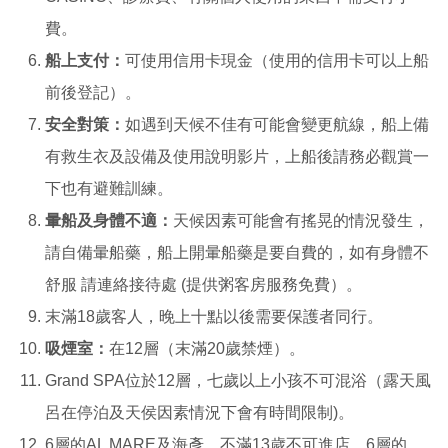
費。
船上支付：
可使用信用卡現金（使用的信用卡可以上船
前後登記）。
安全對策：
如遇到天候不佳有可能會變更航線，船上備
有救生衣及設備及使用說明影片，上船後請務必觀賞一
下也有避難訓練。
暈船及身體不適：
天候因素可能會有搖晃的情況發生，
請自備暈船藥，船上開暈船藥是要自費的，如有身體不
舒服 請連絡接待處 (提供粥客房服務免費）。
末滿18歲客人，晚上十點以後需要保護者同行。
吸煙室：
在12層（末滿20歲禁煙）。
Grand SPA位於12層，七歲以上小孩不可混浴（露天風
呂在停泊及天侯因素情況下會有時間限制)。
6層的AL MARE及海彥，不滿13歲不可進店。6層的