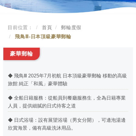
目前位置：
首頁
郵輪度假
飛鳥Ⅲ-日本頂級豪華郵輪
豪華郵輪
◆ 飛鳥Ⅲ 2025年7月初航 日本頂級豪華郵輪 移動的高級
旅館 純正「和風」豪華體驗
◆ 全船日籍服務：從船員到餐廳服務生，全為日籍專業
人員，提供細膩的日式待客之道
◆ 日式浴場：設有展望浴場（男女分開），可邊泡湯邊
欣賞海景，備有高級洗沐用品。