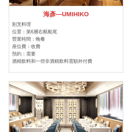
海彥―UMIHIKO
割烹料理
位置：第6層右舷船尾
營業時間：晚餐
座位費：收費
預約：需要
酒精飲料和一些非酒精飲料需額外付費