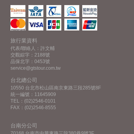
旅行業資料
代表/聯絡人：許文輔
交觀綜字：2188號
品保北字：0453號
service@gtstour.com.tw
台北總公司
10550 台北市松山區南京東路三段285號8F
統一編號：11645909
TEL：
(02)2546-0101
FAX：(02)2546-8555
台南分公司
70168 台南市中華東路三段380巷9號3F