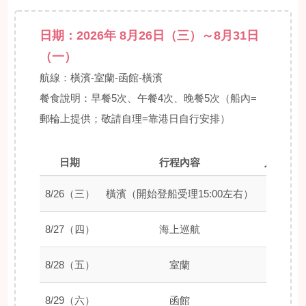
日期：2026年 8月26日（三）～8月31日
（一）
航線：橫濱-室蘭-函館-橫濱
餐食說明：早餐5次、午餐4次、晚餐5次（船內=
郵輪上提供；敬請自理=靠港日自行安排）
日期
行程內容
入港時間
8/26（三）
橫濱（開始登船受理15:00左右）
–
8/27（四）
海上巡航
–
8/28（五）
室蘭
08:00
8/29（六）
函館
08:00