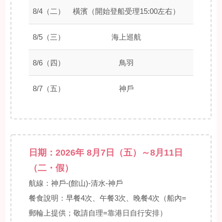
8/4（二）
橫濱（開始登船受理15:00左右）
–
8/5（三）
海上巡航
–
8/6（四）
鳥羽
07:30
8/7（五）
神戶
09:00
日期：2026年 8月7日（五）～8月11日
（二・假）
航線：神戶-(館山)-清水-神戶
餐食說明：早餐4次、午餐3次、晚餐4次（船內=
郵輪上提供；敬請自理=靠港日自行安排）