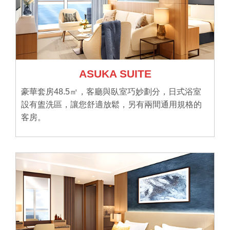
ASUKA SUITE
豪華套房48.5㎡，客廳與臥室巧妙劃分，日式浴室
設有盥洗區，讓您舒適放鬆，另有兩間通用規格的
客房。