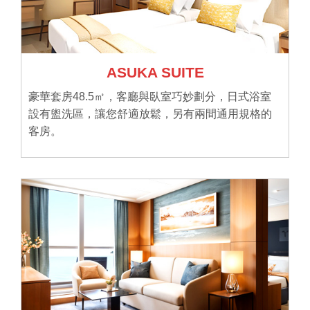
ASUKA SUITE
豪華套房48.5㎡，客廳與臥室巧妙劃分，日式浴室
設有盥洗區，讓您舒適放鬆，另有兩間通用規格的
客房。