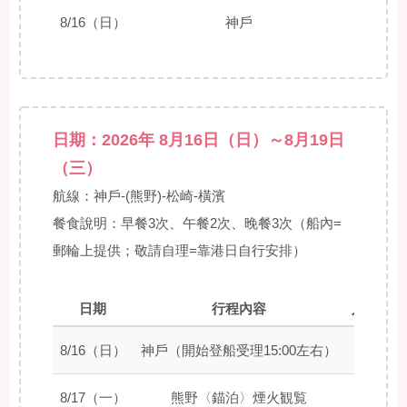
8/16（日）
神戶
09:00
日期：2026年 8月16日（日）～8月19日
（三）
航線：神戶-(熊野)-松崎-橫濱
餐食說明：早餐3次、午餐2次、晚餐3次（船內=
郵輪上提供；敬請自理=靠港日自行安排）
日期
行程內容
入港時間
8/16（日）
神戶（開始登船受理15:00左右）
–
8/17（一）
熊野〈錨泊〉煙火観覧
–