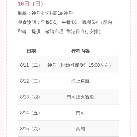
16日（日）
航線：神戶-門司-高知-神戶
餐食說明：早餐5次、午餐4次、晚餐5次（船內=
郵輪上提供；敬請自理=靠港日自行安排）
日期
行程內容
入港時間
8/11（二）
神戶（開始登船受理15:00左右）
–
8/12（三）
海上巡航
–
8/13（四）
門司煙火観覧
07:30
8/14（五）
門司
–
8/15（六）
高知
08:00