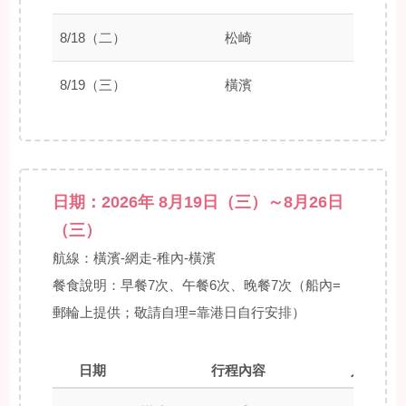
8/18（二）
松崎
07:30
8/19（三）
橫濱
09:00
日期：2026年 8月19日（三）～8月26日
（三）
航線：橫濱-網走-稚內-橫濱
餐食說明：早餐7次、午餐6次、晚餐7次（船內=
郵輪上提供；敬請自理=靠港日自行安排）
日期
行程內容
入港時間