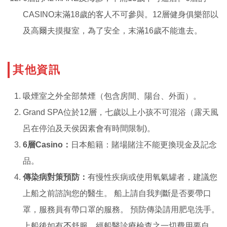
CASINO末滿18歲的客人不可參與。12層健身俱樂部以
及高爾夫摸擬室，為了安全，末滿16歲不能進去。
其他資訊
吸煙室之外全部禁煙（包含房間、陽台、外面）。
Grand SPA位於12層，七歲以上小孩不可混浴（露天風
呂在停泊及天侯因素會有時間限制)。
6層Casino：
日本船籍：賭場賭注不能更換現金及記念
品。
傳染病對策預防：
有慢性疾病或使用氧氣罐者，建議您
上船之前諮詢您的醫生。 船上請自我判斷是否要帶口
罩，服務員有帶口罩的服務。 預防傳染請用肥皂洗手。
上船後如有𣎴舒服，經船醫診療檢查之一切費用要自