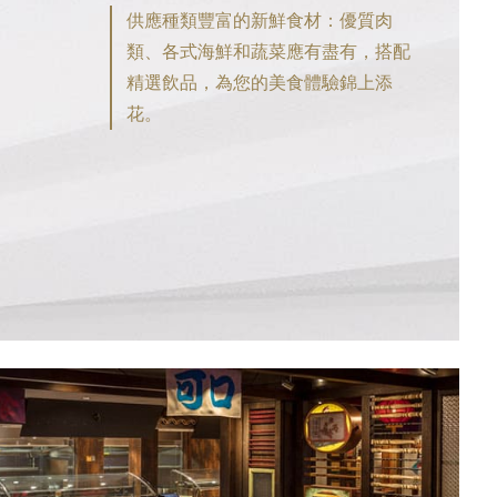
供應種類豐富的新鮮食材：優質肉
類、各式海鮮和蔬菜應有盡有，搭配
精選飲品，為您的美食體驗錦上添
花。