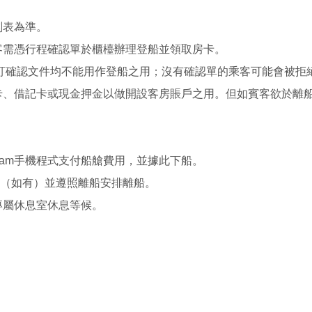
刻表為準。
客需憑行程確認單於櫃檯辦理登船並領取房卡。
訂確認文件均不能用作登船之用；沒有確認單的乘客可能會被拒
卡、借記卡或現金押金以做開設客房賬戶之用。但如賓客欲於離
eam手機程式支付船艙費用，並據此下船。
照（如有）並遵照離船安排離船。
專屬休息室休息等候。
。