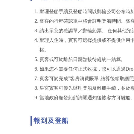
辦理登船手續及登船時間以郵輪公司公布時
賓客的行程確認單中將會註明登船時間。賓
請出示您的確認單／郵輪船票。 任何其他預
辦理入住時，賓客可選擇提供或不提供信用
權。
賓客或可於離船日親臨接待處統一結算。
如果您不需要任何正式收據，您可以通過Dr
賓客可於完成"客房消費賬單"結算後領取護
皇宮賓客可優先辦理登船及離船手續，並於
當地政府頒發船舶清關通知後旅客方可離船
報到及登船