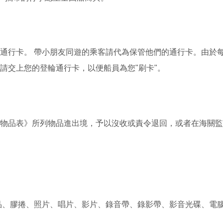
通行卡。 帶小朋友同遊的乘客請代為保管他們的通行卡。由於
請交上您的登輪通行卡，以便船員為您"刷卡"。
物品表》所列物品進出境，予以沒收或責令退回，或者在海關監
品、膠捲、照片、唱片、影片、錄音帶、錄影帶、影音光碟、電