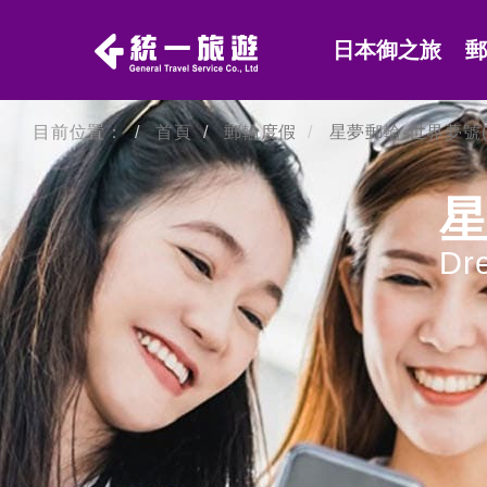
日本御之旅
目前位置：
首頁
郵輪度假
星夢郵輪-世界夢號(
星
Dr