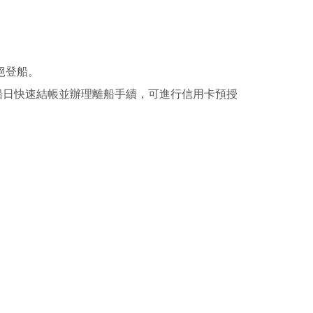
絕登船。
船日快速結帳並辦理離船手續，可進行信用卡預授