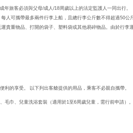
成年旅客必須與父母/成人/18周歲以上的法定監護人一同出行。
每人可攜帶最多兩件行李上船，且總行李公斤數不得超過50公
托運貴重物品、打開的袋子、塑料袋或其他易碎物品。由於行李
便利的享受。 以下列出客艙提供的用品，乘客不必親自攜帶。
、毛巾、兒童洗浴套裝（適用於1至6周歲兒童，需行前申請）