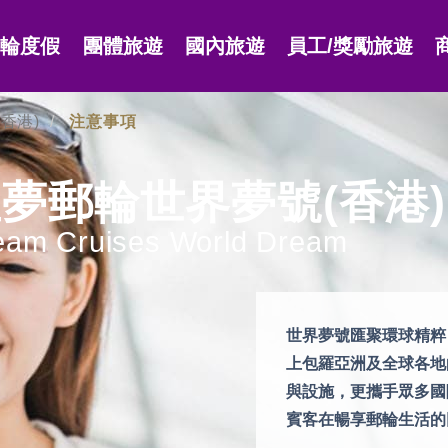
郵輪度假
團體旅遊
國內旅遊
員工/獎勵旅遊
香港)
注意事項
夢郵輪世界夢號(香港)
eam Cruises World Dream
世界夢號匯聚環球精粹
上包羅亞洲及全球各地
與設施，更攜手眾多國
賓客在暢享郵輪生活的