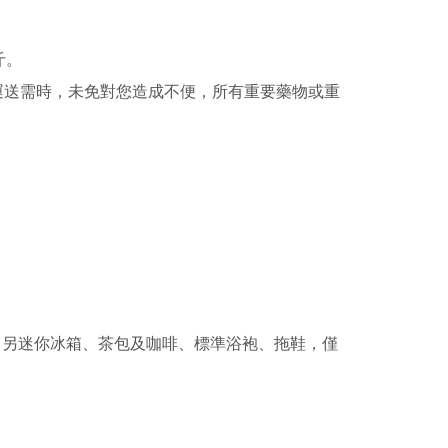
斤。
運送需時，未免對您造成不便，所有重要藥物或重
。另迷你冰箱、茶包及咖啡、標準浴袍、拖鞋，僅