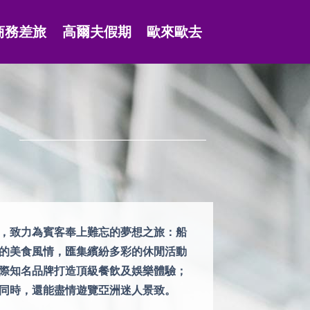
商務差旅
高爾夫假期
歐來歐去
，致力為賓客奉上難忘的夢想之旅：船
的美食風情，匯集繽紛多彩的休閒活動
際知名品牌打造頂級餐飲及娛樂體驗；
同時，還能盡情遊覽亞洲迷人景致。