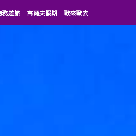
商務差旅
高爾夫假期
歐來歐去