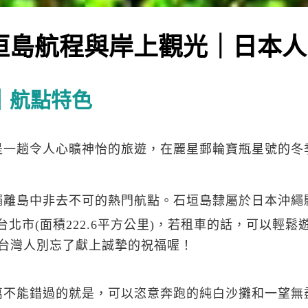
垣島航程與岸上觀光｜日本人
｜航點特色
是一趟令人心曠神怡的旅遊，在麗星郵輪寶瓶星號的冬
離島中非去不可的熱門航點。石垣島隸屬於日本沖繩縣
台北市(面積222.6平方公里)，若租車的話，可以輕鬆
台灣人別忘了獻上誠摯的祝福喔！
萬不能錯過的就是，可以恣意奔跑的純白沙攤和一望無