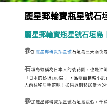
麗星郵輪寶瓶星號石
麗星郵輪寶瓶星號石垣島
參
加
麗星郵輪寶瓶星號
石垣島三天兩夜
石
垣島號稱為日本人的後花園，也是沖繩
「日本的秘境100選 」，島嶼面積略小於
人前往移居墾殖呢！如果遇到移居當地的
參
加麗星郵輪寶瓶星號石垣島渡假，千