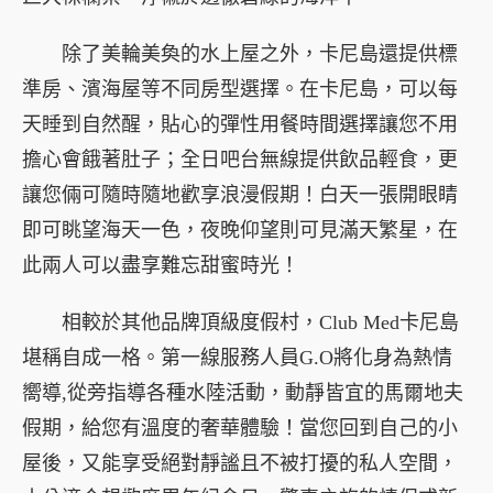
除了美輪美奐的水上屋之外，卡尼島還提供標
準房、濱海屋等不同房型選擇。在卡尼島，可以每
天睡到自然醒，貼心的彈性用餐時間選擇讓您不用
擔心會餓著肚子；全日吧台無線提供飲品輕食，更
讓您倆可隨時隨地歡享浪漫假期！白天一張開眼睛
即可眺望海天一色，夜晚仰望則可見滿天繁星，在
此兩人可以盡享難忘甜蜜時光！
相較於其他品牌頂級度假村，Club Med卡尼島
堪稱自成一格。第一線服務人員G.O將化身為熱情
嚮導,從旁指導各種水陸活動，動靜皆宜的馬爾地夫
假期，給您有溫度的奢華體驗！當您回到自己的小
屋後，又能享受絕對靜謐且不被打擾的私人空間，