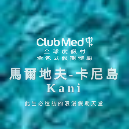
馬爾地夫-卡尼島
Kani
此生必造訪的浪漫假期天堂