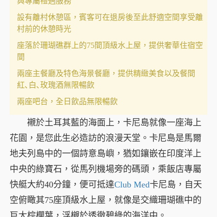
與專屬禮遇服務
設有離村休憩區，賓客可在退房後至此舒適空間享受離
村前的休憩時光
座落於珊瑚礁群上的75間頂級水上屋，提供奢華住宿空
間
兩座主餐廳及特色海景餐廳，提供精緻美食以及餐間
紅､白､玫瑰酒無限暢飲
兩座吧台，全日飲品無限暢飲
襯於土耳其藍的海面上，卡尼島就像一座海上
花園，是您此生必造訪的浪漫天堂。卡尼島是馬爾
地夫列島中的一個詩意島嶼，猶如鑲嵌在印度洋上
中央的綠寶石，從馬列機場旁的碼頭，乘飯店專屬
快艇大約40分鐘，便可抵達
Club Med
卡尼島，自天
空俯瞰其75座頂級水上屋，就像是交織珊瑚礁中的
巨大棕欄葉，浮櫬於透徹碧綠的海洋中。