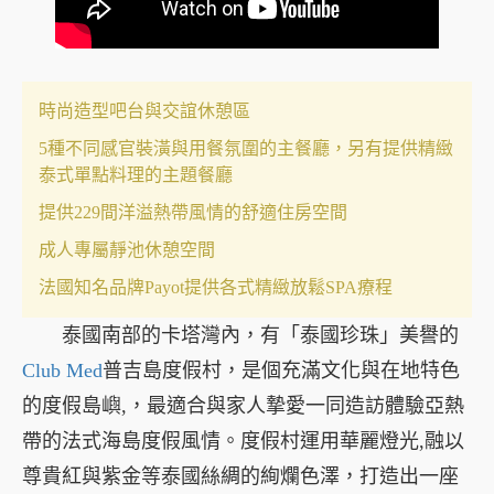
時尚造型吧台與交誼休憩區
5種不同感官裝潢與用餐氛圍的主餐廳，另有提供精緻
泰式單點料理的主題餐廳
提供229間洋溢熱帶風情的舒適住房空間
成人專屬靜池休憩空間
法國知名品牌Payot提供各式精緻放鬆SPA療程
泰國南部的卡塔灣內，有「泰國珍珠」美譽的
Club Med
普吉島度假村，是個充滿文化與在地特色
的度假島嶼,，最適合與家人摯愛一同造訪體驗亞熱
帶的法式海島度假風情。度假村運用華麗燈光,融以
尊貴紅與紫金等泰國絲綢的絢爛色澤，打造出一座