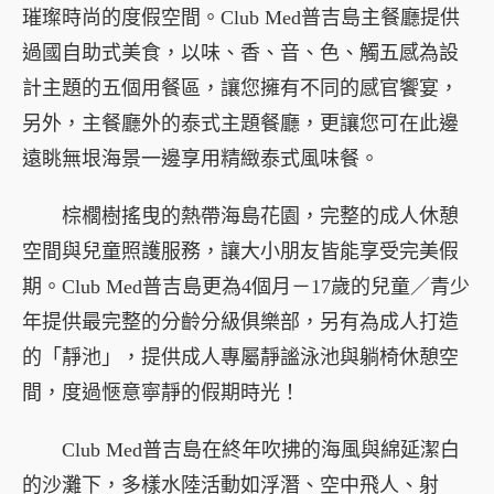
璀璨時尚的度假空間。Club Med普吉島主餐廳提供
過國自助式美食，以味、香、音、色、觸五感為設
計主題的五個用餐區，讓您擁有不同的感官饗宴，
另外，主餐廳外的泰式主題餐廳，更讓您可在此邊
遠眺無垠海景一邊享用精緻泰式風味餐。
棕櫚樹搖曳的熱帶海島花園，完整的成人休憩
空間與兒童照護服務，讓大小朋友皆能享受完美假
期。Club Med普吉島更為4個月－17歲的兒童／青少
年提供最完整的分齡分級俱樂部，另有為成人打造
的「靜池」，提供成人專屬靜謐泳池與躺椅休憩空
間，度過愜意寧靜的假期時光！
Club Med普吉島在終年吹拂的海風與綿延潔白
的沙灘下，多樣水陸活動如浮潛、空中飛人、射