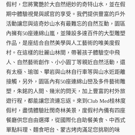
假村，您將驚艷於大自然絕妙的奇特山水，並在假
期中體驗視覺與感官的享受。我們提供豐富的戶外
活動讓您與這奇妙山水有最難忘的自然互動，園區
內擁有50座連綿山嵐，並陳設多達百件的大型雕塑
作品，是座結合自然美學與人工藝術的唯美度假
村。在這樣的壯麗山林間，帶著孩子體驗空中飛
人、自然藝術創作、小小園丁等親近自然活動，還
有太極、瑜珈、攀岩與山林自行車等與山水近距離
接觸，另外，園區內有50座連綿山巒及多件藝術雕
塑，朱銘的人間、幾米的問天，加上豐富的村外旅
遊行程，都能讓您流連忘返。來到Club Med桂林度
假村，盡情體驗壯闊奇林美景，度假村內備有四座
餐廳供您自由選擇，從國際化自助餐美食、中西式
單點料理、麵食吧台、蒙古烤肉滿足您挑剔的味