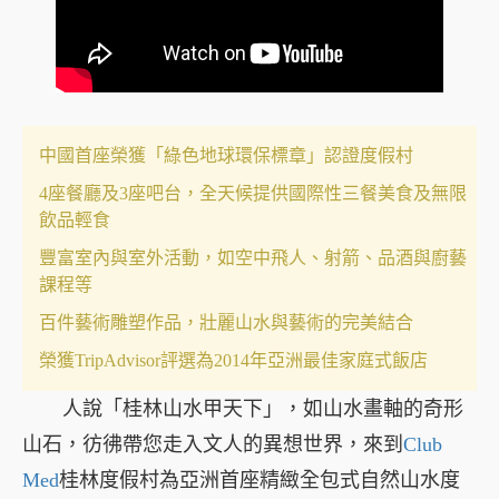
中國首座榮獲「綠色地球環保標章」認證度假村
4座餐廳及3座吧台，全天候提供國際性三餐美食及無限
飲品輕食
豐富室內與室外活動，如空中飛人、射箭、品酒與廚藝
課程等
百件藝術雕塑作品，壯麗山水與藝術的完美結合
榮獲TripAdvisor評選為2014年亞洲最佳家庭式飯店
人說「桂林山水甲天下」，如山水畫軸的奇形
山石，彷彿帶您走入文人的異想世界，來到
Club
Med
桂林度假村為亞洲首座精緻全包式自然山水度